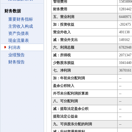
管理费用
1585886
财务费用
1281442
财务数据
五、营业利润
6440971
重要财务指标
加：投资收益
-202475
主营收入构成
营业外收入
491138
资产负债表
减：营业外支出
149162
现金流量表
利润表
六、利润总额
6782948
业绩预告
减：所得税
2071347
财务报告
少数股东损益
1041440
七、净利润
3670161
加：年初未分配利润
--
盈余公积转入
--
外币未分配利润折算差
--
八、可分配利润
--
减：提取法定盈余公积
--
提取法定公益金
--
九、可供股东分配的利润
--
减：应付普通股股利
--