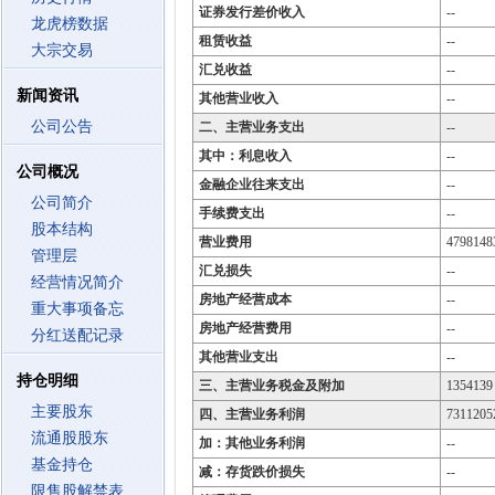
证券发行差价收入
--
龙虎榜数据
租赁收益
--
大宗交易
汇兑收益
--
新闻资讯
其他营业收入
--
公司公告
二、主营业务支出
--
其中：利息收入
--
公司概况
金融企业往来支出
--
公司简介
手续费支出
--
股本结构
营业费用
4798148
管理层
汇兑损失
--
经营情况简介
房地产经营成本
--
重大事项备忘
房地产经营费用
--
分红送配记录
其他营业支出
--
持仓明细
三、主营业务税金及附加
1354139
主要股东
四、主营业务利润
7311205
流通股股东
加：其他业务利润
--
基金持仓
减：存货跌价损失
--
限售股解禁表