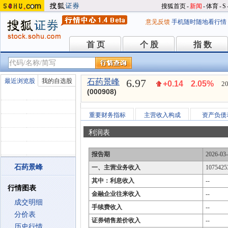
搜狐首页
-
新闻
-
体育
-
S
意见反馈
手机随时随地看行情
首 页
个 股
指 数
首 页
个 股
指 数
6.97
最近浏览股
我的自选股
石药景峰
+0.14
2.05%
20
(000908)
重要财务指标
主营收入构成
资产负债
利润表
报告期
2026-03
石药景峰
一、主营业务收入
1075425
其中：利息收入
--
行情图表
金融企业往来收入
--
成交明细
手续费收入
--
分价表
证券销售差价收入
--
历史行情