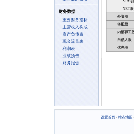
STAQ
NET股
财务数据
外资股
重要财务指标
转配股
主营收入构成
内部职工
资产负债表
自然人股
现金流量表
优先股
利润表
业绩预告
财务报告
设置首页
-
站点地图