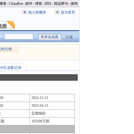
播客
-
ChinaRen
-
邮件
-
博客
-
BBS
-
我说两句
-
搜狗
加入收藏夹
设为首页
选股
选股
码：
注册
实时行情
分红送配记录
30
2024-12-31
26
2025-04-23
告
定期报告
万股
103206万股