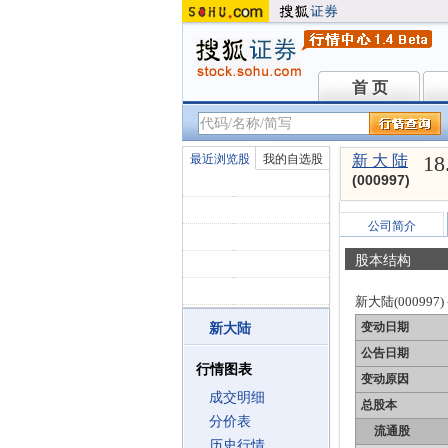
首 页
首 页
18
最近浏览股
我的自选股
新 大 陆
(000997)
公司简介
股本结构
新大陆(000997)
变动日期
新大陆
公告日期
行情图表
变动原因
成交明细
总股本
分价表
流通股
历史行情