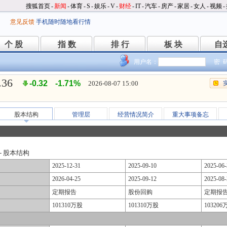
搜狐首页
-
新闻
-
体育
-
S
-
娱乐
-
V
-
财经
-
IT
-
汽车
-
房产
-
家居
-
女人
-
视频
-
意见反馈
手机随时随地看行情
个 股
指 数
排 行
板 块
自
个 股
指 数
排 行
板 块
自
用户名：
密 
.36
-0.32
-1.71%
2026-08-07 15:00
股本结构
管理层
经营情况简介
重大事项备忘
 - 股本结构
2025-12-31
2025-09-10
2025-06-
2026-04-25
2025-09-12
2025-08-
定期报告
股份回购
定期报
101310万股
101310万股
103206