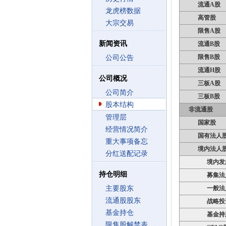
流通A股
龙虎榜数据
高管股
大宗交易
限售A股
新闻资讯
流通B股
限售B股
公司公告
流通H股
公司概况
三板A股
公司简介
三板B股
股本结构
非流通股
管理层
国家股
经营情况简介
国有法人
重大事项备忘
境内法人
分红送配记录
境内发
持仓明细
募集法
主要股东
一般法
流通股股东
战略投
基金持仓
基金持
限售股解禁表