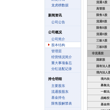
流通A股
龙虎榜数据
高管股
限售A股
新闻资讯
流通B股
公司公告
限售B股
公司概况
流通H股
公司简介
三板A股
股本结构
三板B股
管理层
非流通股
经营情况简介
国家股
重大事项备忘
国有法人
分红送配记录
境内法人
持仓明细
境内发
募集法
主要股东
流通股股东
一般法
基金持仓
战略投
限售股解禁表
基金持