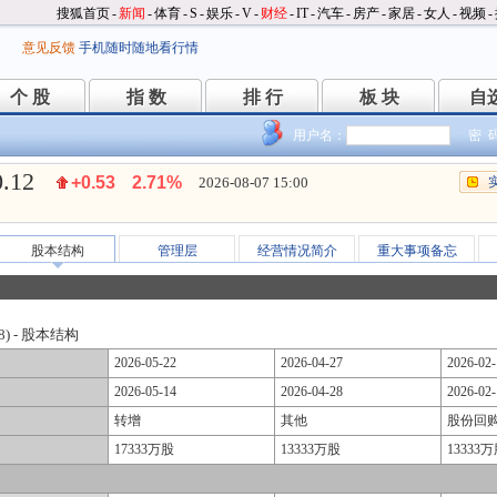
搜狐首页
-
新闻
-
体育
-
S
-
娱乐
-
V
-
财经
-
IT
-
汽车
-
房产
-
家居
-
女人
-
视频
-
意见反馈
手机随时随地看行情
个 股
指 数
排 行
板 块
自
个 股
指 数
排 行
板 块
自
用户名：
密 
0.12
+0.53
2.71%
2026-08-07 15:00
股本结构
管理层
经营情况简介
重大事项备忘
8) - 股本结构
2026-05-22
2026-04-27
2026-02-
2026-05-14
2026-04-28
2026-02-
转增
其他
股份回购
17333万股
13333万股
13333