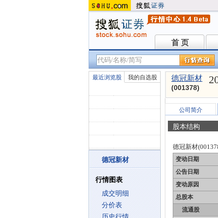
首 页
首 页
2
最近浏览股
我的自选股
德冠新材
(001378)
公司简介
股本结构
德冠新材(00137
变动日期
德冠新材
公告日期
行情图表
变动原因
成交明细
总股本
分价表
流通股
历史行情