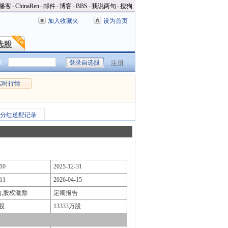
播客
-
ChinaRen
-
邮件
-
博客
-
BBS
-
我说两句
-
搜狗
加入收藏夹
设为首页
选股
选股
码：
注册
实时行情
分红送配记录
10
2025-12-31
11
2026-04-15
,股权激励
定期报告
万股
13333万股