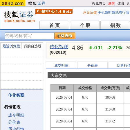
搜狐首页
-
新闻
-
体育
-
S
意见反馈
手机随时随地看行情
首 页
个 股
指 数
首 页
个 股
指 数
4.86
最近浏览股
我的自选股
传化智联
-0.11
-2.21%
20
(002010)
成交明细
分价表
历史行
大宗交易
日期
成交价格
成交量(万股)
成
传化智联
2020-08-04
6.40
306.66
行情图表
2020-08-04
6.40
310.60
成交明细
2020-08-04
6.40
318.72
分价表
历史行情