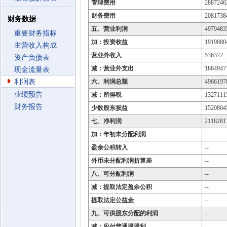
管理费用
2887246
财务费用
2081738
财务数据
五、营业利润
4979483
重要财务指标
加：投资收益
1919880
主营收入构成
营业外收入
536372
资产负债表
减：营业外支出
1864947
现金流量表
利润表
六、利润总额
4966197
业绩预告
减：所得税
1327111
财务报告
少数股东损益
1520804
七、净利润
2118281
加：年初未分配利润
--
盈余公积转入
--
外币未分配利润折算差
--
八、可分配利润
--
减：提取法定盈余公积
--
提取法定公益金
--
九、可供股东分配的利润
--
减：应付普通股股利
--