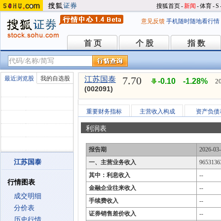
搜狐首页
-
新闻
-
体育
-
S
意见反馈
手机随时随地看行情
首 页
个 股
指 数
首 页
个 股
指 数
7.70
最近浏览股
我的自选股
江苏国泰
-0.10
-1.28%
2
(002091)
重要财务指标
主营收入构成
资产负债
利润表
报告期
2026-03
江苏国泰
一、主营业务收入
9653136
其中：利息收入
--
行情图表
金融企业往来收入
--
成交明细
手续费收入
--
分价表
证券销售差价收入
--
历史行情