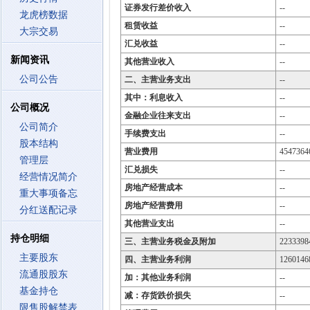
证券发行差价收入
--
龙虎榜数据
租赁收益
--
大宗交易
汇兑收益
--
新闻资讯
其他营业收入
--
公司公告
二、主营业务支出
--
其中：利息收入
--
公司概况
金融企业往来支出
--
公司简介
手续费支出
--
股本结构
营业费用
4547364
管理层
汇兑损失
--
经营情况简介
房地产经营成本
--
重大事项备忘
房地产经营费用
--
分红送配记录
其他营业支出
--
持仓明细
三、主营业务税金及附加
2233398
主要股东
四、主营业务利润
1260146
流通股股东
加：其他业务利润
--
基金持仓
减：存货跌价损失
--
限售股解禁表