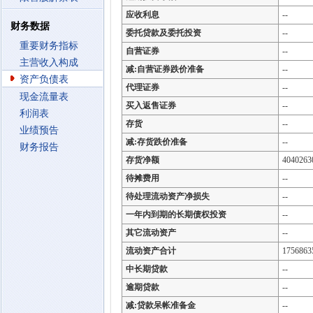
应收利息
--
财务数据
委托贷款及委托投资
--
重要财务指标
自营证券
--
主营收入构成
减:自营证券跌价准备
--
资产负债表
代理证券
--
现金流量表
买入返售证券
--
利润表
存货
--
业绩预告
减:存货跌价准备
--
财务报告
存货净额
4040263
待摊费用
--
待处理流动资产净损失
--
一年内到期的长期债权投资
--
其它流动资产
--
流动资产合计
1756863
中长期贷款
--
逾期贷款
--
减:贷款呆帐准备金
--