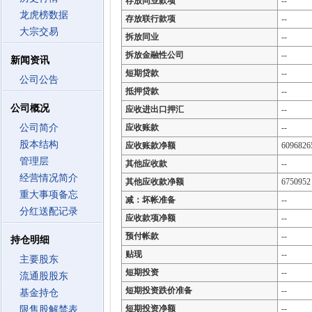
存放同业款项
--
龙虎榜数据
存放联行款项
--
大宗交易
拆放同业
--
拆放金融性公司
--
新闻资讯
短期贷款
--
公司公告
抵押贷款
--
公司概况
应收进出口押汇
--
公司简介
应收账款
--
股本结构
应收账款净额
6096826
管理层
其他应收款
--
经营情况简介
其他应收款净额
6750952
重大事项备忘
减：坏帐准备
--
分红送配记录
应收款项净额
--
预付帐款
--
持仓明细
贴现
--
主要股东
短期投资
--
流通股股东
短期投资跌价准备
--
基金持仓
短期投资净额
--
限售股解禁表