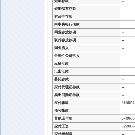
短期存款
--
短期储蓄存款
--
财政性存款
--
向中央银行借款
--
同业存放款项
--
联行存放款项
--
同业拆入
--
金融性公司拆入
--
应解汇款
--
汇出汇款
--
委托存款
--
应付代理证券款
--
卖出回购证券款
--
应付帐款
3146057
预收帐款
--
其他应付款
6749638
应付工资
3299937
应付福利费
--