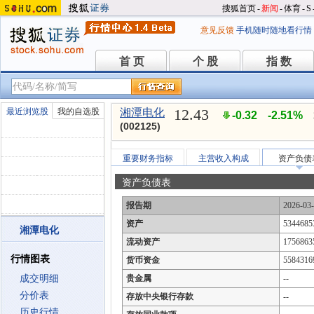
搜狐首页
-
新闻
-
体育
-
S
意见反馈
手机随时随地看行情
首 页
个 股
指 数
首 页
个 股
指 数
12.43
最近浏览股
我的自选股
湘潭电化
-0.32
-2.51%
(002125)
重要财务指标
主营收入构成
资产负债
资产负债表
报告期
2026-03
资产
5344685
湘潭电化
流动资产
1756863
行情图表
货币资金
5584316
成交明细
贵金属
--
分价表
存放中央银行存款
--
历史行情