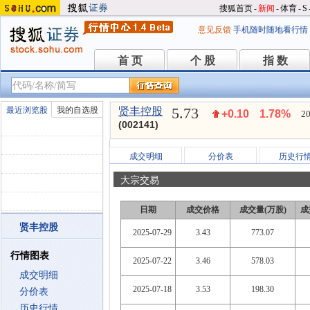
搜狐首页
-
新闻
-
体育
-
S
意见反馈
手机随时随地看行情
首 页
个 股
指 数
首 页
个 股
指 数
5.73
最近浏览股
我的自选股
贤丰控股
+0.10
1.78%
20
(002141)
成交明细
分价表
历史行
大宗交易
日期
成交价格
成交量(万股)
成
贤丰控股
2025-07-29
3.43
773.07
行情图表
2025-07-22
3.46
578.03
成交明细
2025-07-18
3.53
198.30
分价表
历史行情