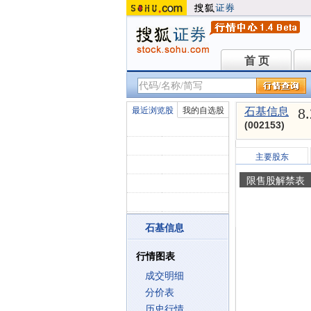
首 页
首 页
8
最近浏览股
我的自选股
石基信息
(002153)
主要股东
限售股解禁表
石基信息
行情图表
成交明细
分价表
历史行情