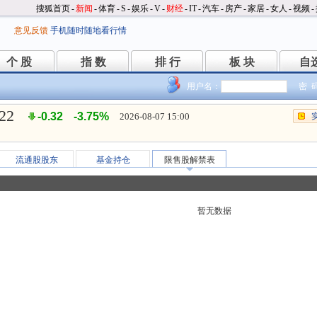
搜狐首页
-
新闻
-
体育
-
S
-
娱乐
-
V
-
财经
-
IT
-
汽车
-
房产
-
家居
-
女人
-
视频
-
意见反馈
手机随时随地看行情
个 股
指 数
排 行
板 块
自
个 股
指 数
排 行
板 块
自
用户名：
密 
.22
-0.32
-3.75%
2026-08-07 15:00
流通股股东
基金持仓
限售股解禁表
暂无数据