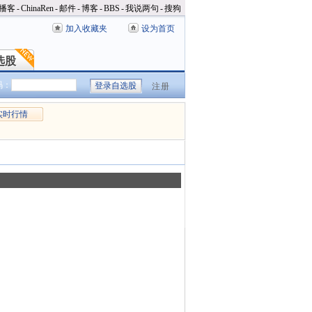
播客
-
ChinaRen
-
邮件
-
博客
-
BBS
-
我说两句
-
搜狗
加入收藏夹
设为首页
选股
选股
码：
注册
实时行情