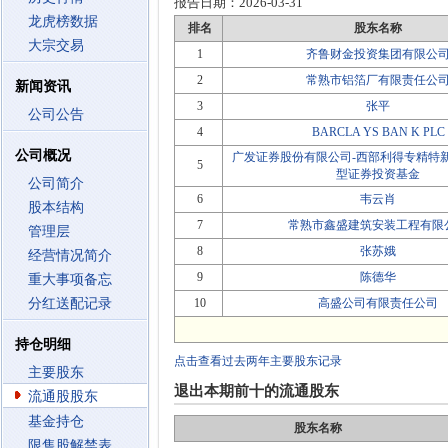
报告日期：
2026-03-31
龙虎榜数据
排名
股东名称
大宗交易
1
齐鲁财金投资集团有限公
2
常熟市铝箔厂有限责任公
新闻资讯
3
张平
公司公告
4
BARCLA YS BAN K PLC
公司概况
广发证券股份有限公司-西部利得专精特
5
型证券投资基金
公司简介
6
韦云肖
股本结构
7
常熟市鑫盛建筑安装工程有限
管理层
8
张苏娥
经营情况简介
9
陈德华
重大事项备忘
分红送配记录
10
高盛公司有限责任公司
持仓明细
点击查看过去两年主要股东记录
主要股东
退出本期前十的流通股东
流通股股东
基金持仓
股东名称
限售股解禁表