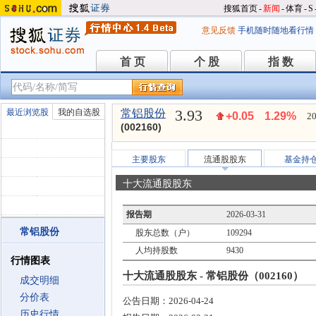
搜狐首页
-
新闻
-
体育
-
S
意见反馈
手机随时随地看行情
首 页
个 股
指 数
首 页
个 股
指 数
3.93
最近浏览股
我的自选股
常铝股份
+0.05
1.29%
20
(002160)
主要股东
流通股股东
基金持
十大流通股股东
报告期
2026-03-31
常铝股份
股东总数（户）
109294
人均持股数
9430
行情图表
十大流通股股东 - 常铝股份（002160）
成交明细
分价表
公告日期：
2026-04-24
历史行情