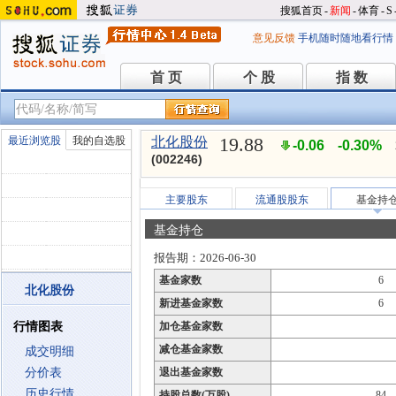
搜狐首页
-
新闻
-
体育
-
S
意见反馈
手机随时随地看行情
首 页
个 股
指 数
首 页
个 股
指 数
19.88
最近浏览股
我的自选股
北化股份
-0.06
-0.30%
(002246)
主要股东
流通股股东
基金持
基金持仓
报告期：2026-06-30
基金家数
6
北化股份
新进基金家数
6
行情图表
加仓基金家数
减仓基金家数
成交明细
分价表
退出基金家数
历史行情
持股总数(万股)
84