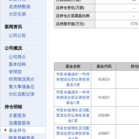
龙虎榜数据
总持仓变化(万股)
--
大宗交易
总持仓占流通盘比例
--
总持股市值(万元)
1578
新闻资讯
公司公告
公司概况
公司简介
股本结构
基金名称
基金代码
持仓
管理层
华富卓越成长一年持
经营情况简介
有期混合型证券投资
014024
基金A类
重大事项备忘
华富卓越成长一年持
分红送配记录
有期混合型证券投资
014025
基金C类
持仓明细
华富价值增长灵活配
主要股东
置混合型证券投资基
020380
金C类
流通股股东
华富价值增长灵活配
基金持仓
置混合型证券投资基
410007
限售股解禁表
金A类