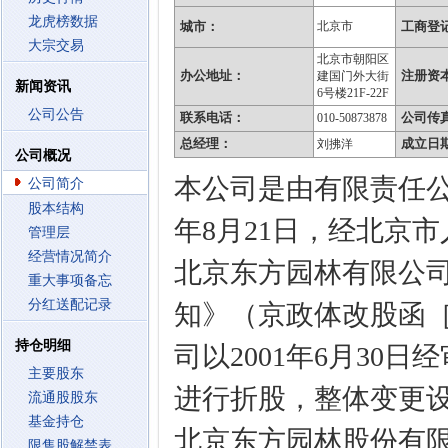
龙虎榜数据
城市：
北京市
工商登
大宗交易
北京市朝阳区
办公地址：
注册资
建国门外大街
新闻资讯
6号楼21F-22F
公司公告
联系电话：
公司传
010-50873878
总经理：
成立日
刘拂洋
公司概况
本公司是由有限责任公
公司简介
股本结构
年8月21日，经北京
管理层
经营情况简介
北京东方园林有限公
重大事项备忘
分红送配记录
知》（京政体改股函［
持仓明细
司以2001年6月30日经
主要股东
进行折股，整体变更
流通股股东
基金持仓
北京东方园林股份有限公
限售股解禁表