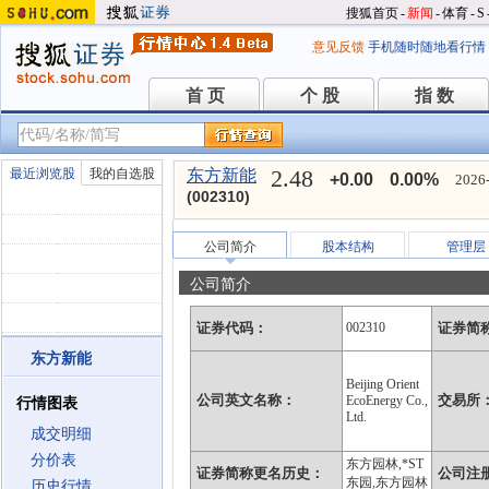
搜狐首页
-
新闻
-
体育
-
S
意见反馈
手机随时随地看行情
首 页
个 股
指 数
首 页
个 股
指 数
2.48
最近浏览股
我的自选股
东方新能
+0.00
0.00%
2026-
(002310)
公司简介
股本结构
管理层
公司简介
证券代码：
002310
证券简
东方新能
Beijing Orient
公司英文名称：
交易所
EcoEnergy Co.,
行情图表
Ltd.
成交明细
分价表
东方园林,*ST
证券简称更名历史：
公司注
东园,东方园林
历史行情