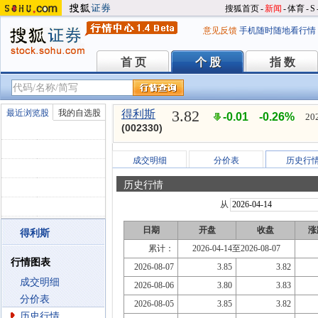
搜狐首页
-
新闻
-
体育
-
S
意见反馈
手机随时随地看行情
首 页
个 股
指 数
首 页
个 股
指 数
3.82
最近浏览股
我的自选股
得利斯
-0.01
-0.26%
20
(002330)
成交明细
分价表
历史行
历史行情
从
日期
开盘
收盘
涨
得利斯
累计：
2026-04-14至2026-08-07
行情图表
2026-08-07
3.85
3.82
成交明细
2026-08-06
3.80
3.83
分价表
2026-08-05
3.85
3.82
历史行情