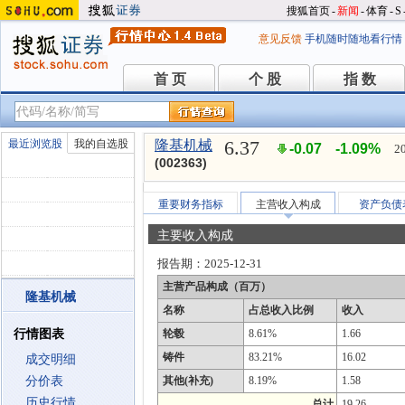
搜狐首页
-
新闻
-
体育
-
S
意见反馈
手机随时随地看行情
首 页
个 股
指 数
首 页
个 股
指 数
6.37
最近浏览股
我的自选股
隆基机械
-0.07
-1.09%
2
(002363)
重要财务指标
主营收入构成
资产负债
主要收入构成
报告期：
2025-12-31
主营产品构成（百万）
隆基机械
名称
占总收入比例
收入
行情图表
轮毂
8.61%
1.66
铸件
83.21%
16.02
成交明细
分价表
其他(补充)
8.19%
1.58
历史行情
总计
19.26