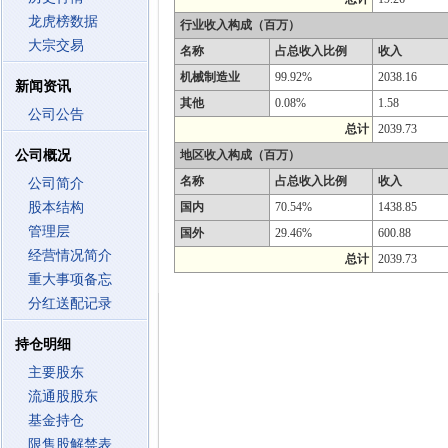
龙虎榜数据
行业收入构成（百万）
大宗交易
名称
占总收入比例
收入
机械制造业
99.92%
2038.16
新闻资讯
其他
0.08%
1.58
公司公告
总计
2039.73
公司概况
地区收入构成（百万）
名称
占总收入比例
收入
公司简介
股本结构
国内
70.54%
1438.85
管理层
国外
29.46%
600.88
经营情况简介
总计
2039.73
重大事项备忘
分红送配记录
持仓明细
主要股东
流通股股东
基金持仓
限售股解禁表