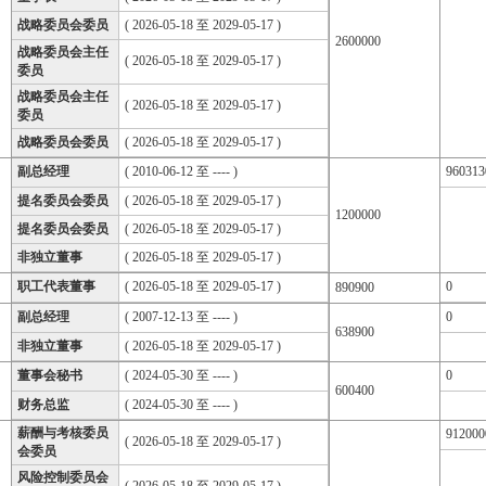
战略委员会委员
( 2026-05-18 至 2029-05-17 )
2600000
战略委员会主任
( 2026-05-18 至 2029-05-17 )
委员
战略委员会主任
( 2026-05-18 至 2029-05-17 )
委员
战略委员会委员
( 2026-05-18 至 2029-05-17 )
副总经理
( 2010-06-12 至 ---- )
960313
提名委员会委员
( 2026-05-18 至 2029-05-17 )
1200000
提名委员会委员
( 2026-05-18 至 2029-05-17 )
非独立董事
( 2026-05-18 至 2029-05-17 )
职工代表董事
( 2026-05-18 至 2029-05-17 )
0
890900
副总经理
( 2007-12-13 至 ---- )
0
638900
非独立董事
( 2026-05-18 至 2029-05-17 )
董事会秘书
( 2024-05-30 至 ---- )
0
600400
财务总监
( 2024-05-30 至 ---- )
薪酬与考核委员
912000
( 2026-05-18 至 2029-05-17 )
会委员
风险控制委员会