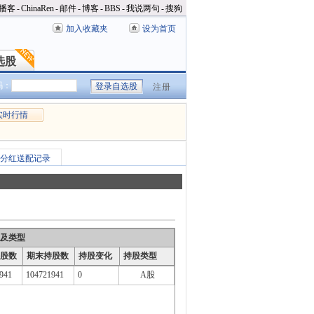
播客
-
ChinaRen
-
邮件
-
博客
-
BBS
-
我说两句
-
搜狗
加入收藏夹
设为首页
选股
选股
码：
注册
实时行情
分红送配记录
及类型
股数
期末持股数
持股变化
持股类型
941
104721941
0
A股