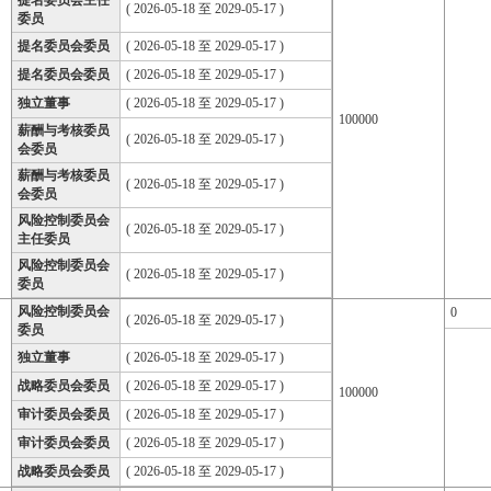
提名委员会主任
( 2026-05-18 至 2029-05-17 )
委员
提名委员会委员
( 2026-05-18 至 2029-05-17 )
提名委员会委员
( 2026-05-18 至 2029-05-17 )
独立董事
( 2026-05-18 至 2029-05-17 )
100000
薪酬与考核委员
( 2026-05-18 至 2029-05-17 )
会委员
薪酬与考核委员
( 2026-05-18 至 2029-05-17 )
会委员
风险控制委员会
( 2026-05-18 至 2029-05-17 )
主任委员
风险控制委员会
( 2026-05-18 至 2029-05-17 )
委员
风险控制委员会
0
( 2026-05-18 至 2029-05-17 )
委员
独立董事
( 2026-05-18 至 2029-05-17 )
战略委员会委员
( 2026-05-18 至 2029-05-17 )
100000
审计委员会委员
( 2026-05-18 至 2029-05-17 )
审计委员会委员
( 2026-05-18 至 2029-05-17 )
战略委员会委员
( 2026-05-18 至 2029-05-17 )