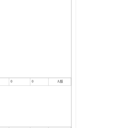
0
0
A股