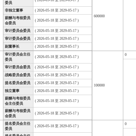
( 2026-05-18 至 2029-05-17 )
委员
非独立董事
( 2026-05-18 至 2029-05-17 )
600000
薪酬与考核委员
( 2026-05-18 至 2029-05-17 )
会委员
审计委员会委员
( 2026-05-18 至 2029-05-17 )
审计委员会委员
( 2026-05-18 至 2029-05-17 )
副董事长
( 2026-05-18 至 2029-05-17 )
审计委员会主任
0
( 2026-05-18 至 2029-05-17 )
委员
审计委员会委员
( 2026-05-18 至 2029-05-17 )
战略委员会委员
( 2026-05-18 至 2029-05-17 )
提名委员会委员
( 2026-05-18 至 2029-05-17 )
100000
独立董事
( 2026-05-18 至 2029-05-17 )
薪酬与考核委员
( 2026-05-18 至 2029-05-17 )
会主任委员
薪酬与考核委员
( 2026-05-18 至 2029-05-17 )
会委员
提名委员会主任
0
( 2026-05-18 至 2029-05-17 )
委员