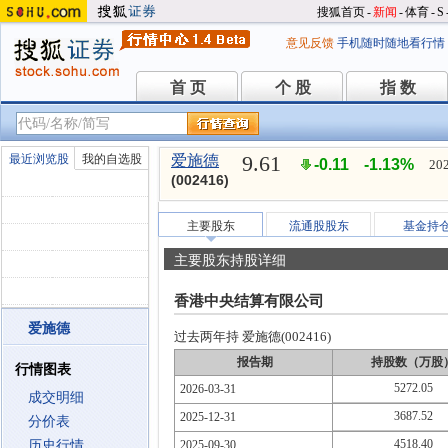
搜狐首页
-
新闻
-
体育
-
S
意见反馈
手机随时随地看行情
首 页
个 股
指 数
首 页
个 股
指 数
9.61
最近浏览股
我的自选股
爱施德
-0.11
-1.13%
202
(002416)
主要股东
流通股股东
基金持
主要股东持股详细
香港中央结算有限公司
爱施德
过去两年持 爱施德(002416)
报告期
持股数（万股
行情图表
5272.05
2026-03-31
成交明细
3687.52
2025-12-31
分价表
4518.40
历史行情
2025-09-30