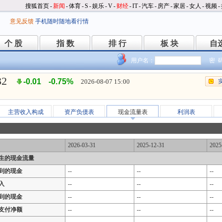
搜狐首页
-
新闻
-
体育
-
S
-
娱乐
-
V
-
财经
-
IT
-
汽车
-
房产
-
家居
-
女人
-
视频
-
意见反馈
手机随时随地看行情
个 股
指 数
排 行
板 块
自
个 股
指 数
排 行
板 块
自
用户名：
密 
32
-0.01
-0.75%
2026-08-07 15:00
主营收入构成
资产负债表
现金流量表
利润表
2026-03-31
2025-12-31
2025
生的现金流量
到的现金
--
--
--
入
--
--
--
到的现金
--
--
--
支付净额
--
--
--