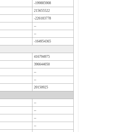
-199885908
215655522
-226183778
--
--
-164954365
416794975
396644050
--
--
20150925
--
--
--
--