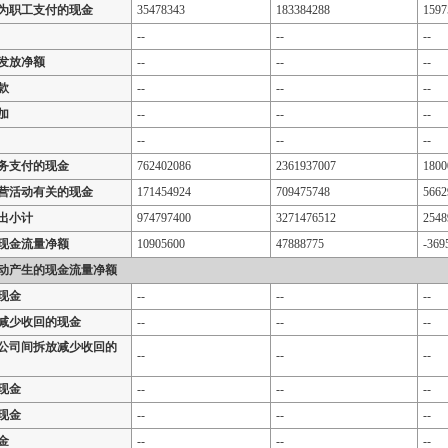
为职工支付的现金
35478343
183384288
1597
--
--
--
发放净额
--
--
--
款
--
--
--
加
--
--
--
--
--
--
务支付的现金
762402086
2361937007
1800
营活动有关的现金
171454924
709475748
5662
出小计
974797400
3271476512
2548
现金流量净额
10905600
47888775
-369
动产生的现金流量净额
现金
--
--
--
减少收回的现金
--
--
--
公司间拆放减少收回的
--
--
--
现金
--
--
--
现金
--
--
--
金
--
--
--