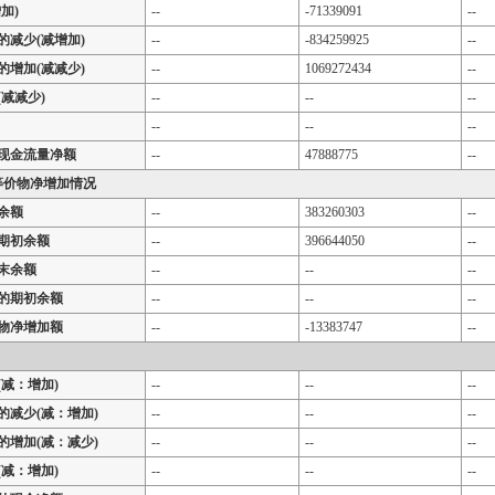
加)
--
-71339091
--
的减少(减增加)
--
-834259925
--
的增加(减减少)
--
1069272434
--
减减少)
--
--
--
--
--
--
现金流量净额
--
47888775
--
等价物净增加情况
余额
--
383260303
--
期初余额
--
396644050
--
末余额
--
--
--
的期初余额
--
--
--
物净增加额
--
-13383747
--
减：增加)
--
--
--
的减少(减：增加)
--
--
--
的增加(减：减少)
--
--
--
减：增加)
--
--
--