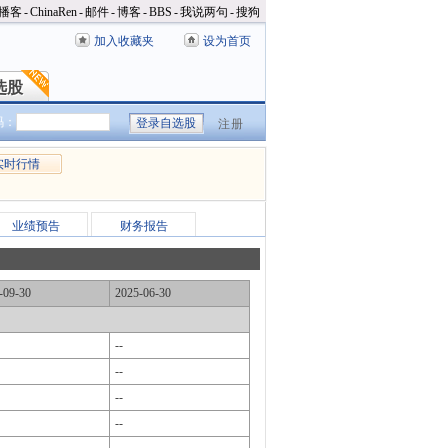
播客
-
ChinaRen
-
邮件
-
博客
-
BBS
-
我说两句
-
搜狗
加入收藏夹
设为首页
选股
选股
码：
注册
实时行情
业绩预告
财务报告
-09-30
2025-06-30
--
--
--
--