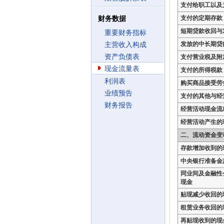
支付给职工以及
支付的定期存款
财务数据
短期贷款收回与
重要财务指标
发放的中长期贷
主营收入构成
资产负债表
支付营业税及附
现金流量表
支付的所得税款
利润表
购买商品接受劳
业绩预告
支付的其他与经
财务报告
经营活动现金流
经营活动产生的
二、流动资金变
存款增加收到的
中央银行准备金
同业间及金融性
现金
贴现减少收回的
租赁业务收回的
再贴现收到的现