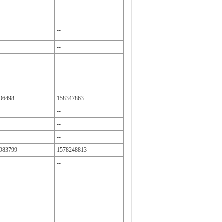
--
--
--
--
--
--
--
06498
158347863
--
--
--
983799
1578248813
--
--
--
--
--