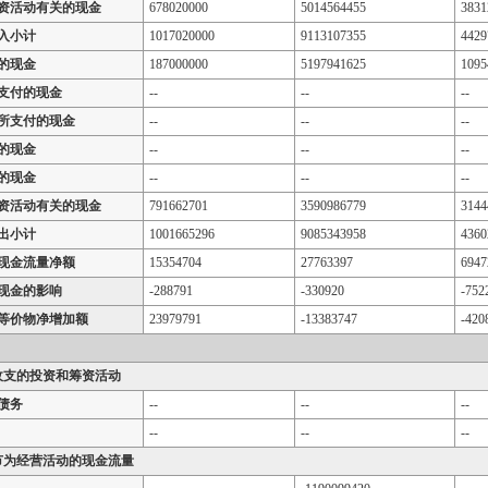
资活动有关的现金
678020000
5014564455
3831
入小计
1017020000
9113107355
4429
的现金
187000000
5197941625
1095
支付的现金
--
--
--
所支付的现金
--
--
--
的现金
--
--
--
的现金
--
--
--
资活动有关的现金
791662701
3590986779
3144
出小计
1001665296
9085343958
4360
现金流量净额
15354704
27763397
6947
现金的影响
-288791
-330920
-752
等价物净增加额
23979791
-13383747
-420
收支的投资和筹资活动
债务
--
--
--
--
--
--
节为经营活动的现金流量