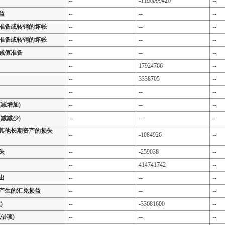
--
-1190099420
--
益
--
--
--
准备或转销的坏帐
--
--
--
准备或转销的坏帐
--
--
--
减值准备
--
--
--
--
17924766
--
--
3338705
--
--
--
--
减增加)
--
--
--
减减少)
--
--
--
其他长期资产的损失
--
-1084926
--
失
--
-259038
--
--
414741742
--
出
--
--
--
产生的汇兑损益
--
--
--
)
--
-33681600
--
借项)
--
--
--