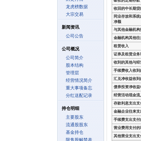
吸收的定期存款
龙虎榜数据
收回的中长期贷
大宗交易
同业存放和系统
净额
新闻资讯
与其他金融机构
公司公告
金融机构其他往
租赁收入
公司概况
证券及租赁业务
公司简介
收到的其他与经
股本结构
手续费收入收到
管理层
汇兑净收益收到
经营情况简介
债券投资净收益
重大事项备忘
经营活动现金流
分红送配记录
存款利息支出支
持仓明细
金融企业往来支
主要股东
手续费支出支付
流通股股东
营业费用支付的
基金持仓
其他营业支出支
限售股解禁表