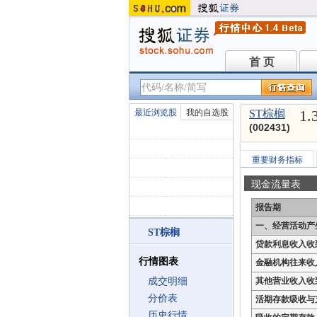
首 页
首 页
1.
最近浏览股
我的自选股
ST棕榈
(002431)
重要财务指标
现金流量表
报告期
一、经营活动产
ST棕榈
贷款利息收入收
行情图表
金融机构往来收
成交明细
其他营业收入收
分价表
活期存款吸收与
历史行情