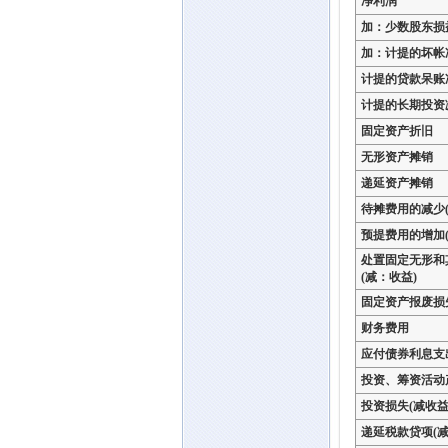
净利润
加：少数股东损
加：计提的坏帐
计提的贷款呆账
计提的长期投资
固定资产折旧
无形资产摊销
递延资产摊销
待摊费用的减少(
预提费用的增加(
处置固定无形和
(减：收益)
固定资产报废损
财务费用
应付债券利息支
投资、筹资活动
投资损失(减收益
递延税款贷项(减