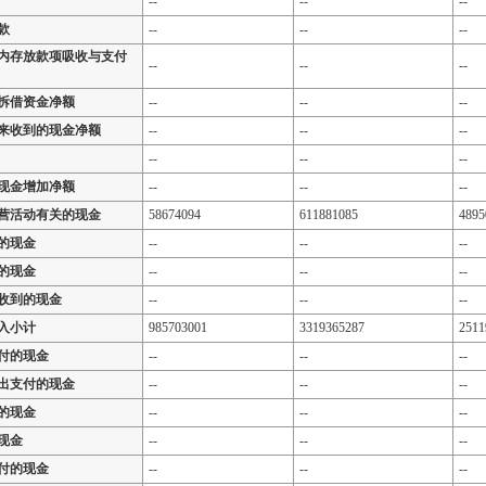
--
--
--
款
--
--
--
内存放款项吸收与支付
--
--
--
拆借资金净额
--
--
--
来收到的现金净额
--
--
--
--
--
--
现金增加净额
--
--
--
营活动有关的现金
58674094
611881085
4895
的现金
--
--
--
的现金
--
--
--
收到的现金
--
--
--
入小计
985703001
3319365287
2511
付的现金
--
--
--
出支付的现金
--
--
--
的现金
--
--
--
现金
--
--
--
付的现金
--
--
--