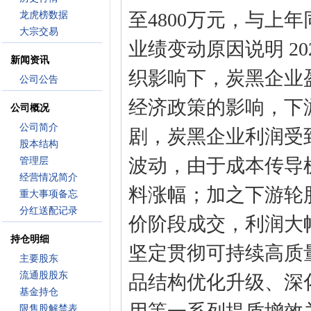
至4800万元，与上年同
龙虎榜数据
大宗交易
业绩变动原因说明 2
新闻资讯
织影响下，炭黑企业
公司公告
经济政策的影响，下
公司概况
公司简介
剧，炭黑企业利润受
股本结构
波动，由于成本传导
管理层
经营情况简介
料涨幅；加之下游轮
重大事项备忘
分红送配记录
价阶段成交，利润大
持仓明细
坚定贯彻可持续高质
主要股东
流通股股东
品结构优化升级、深
基金持仓
限售股解禁表