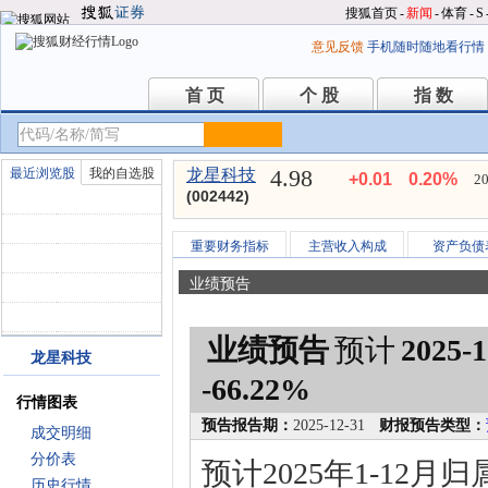
搜狐首页
-
新闻
-
体育
-
S
意见反馈
手机随时随地看行情
首 页
个 股
指 数
首 页
个 股
指 数
4.98
最近浏览股
我的自选股
龙星科技
+0.01
0.20%
20
(002442)
重要财务指标
主营收入构成
资产负债
业绩预告
业绩预告
预计
2025-1
龙星科技
-66.22%
行情图表
预告报告期：
2025-12-31
财报预告类型：
成交明细
分价表
预计2025年1-12
历史行情