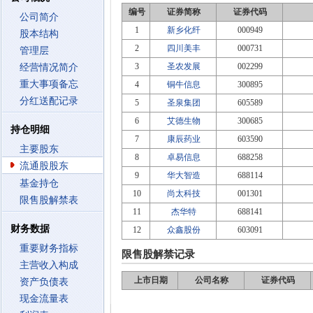
编号
证券简称
证券代码
公司简介
1
新乡化纤
000949
股本结构
2
四川美丰
000731
管理层
3
圣农发展
002299
经营情况简介
重大事项备忘
4
铜牛信息
300895
分红送配记录
5
圣泉集团
605589
6
艾德生物
300685
持仓明细
7
康辰药业
603590
主要股东
8
卓易信息
688258
流通股股东
9
华大智造
688114
基金持仓
10
尚太科技
001301
限售股解禁表
11
杰华特
688141
财务数据
12
众鑫股份
603091
重要财务指标
限售股解禁记录
主营收入构成
上市日期
公司名称
证券代码
资产负债表
现金流量表