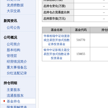
龙虎榜数据
总持仓变化(万股)
--
大宗交易
总持仓占流通盘比例
--
总持股市值(万元)
--
新闻资讯
公司公告
基金名称
基金代码
持仓
华泰柏瑞中证动漫游
公司概况
戏交易型开放式指数
516770
公司简介
证券投资基金
股本结构
银华中证影视主题交
易型开放式指数证券
159855
管理层
投资基金
经营情况简介
重大事项备忘
分红送配记录
持仓明细
主要股东
流通股股东
基金持仓
限售股解禁表