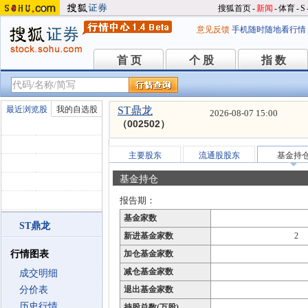
搜狐首页
-
新闻
-
体育
-
S
意见反馈
手机随时随地看行情
首 页
个 股
指 数
首 页
个 股
指 数
最近浏览股
我的自选股
ST鼎龙
2026-08-07 15:00
（002502）
主要股东
流通股股东
基金持
基金持仓
报告期：
基金家数
ST鼎龙
新进基金家数
2
行情图表
加仓基金家数
减仓基金家数
成交明细
分价表
退出基金家数
历史行情
持股总数(万股)
--