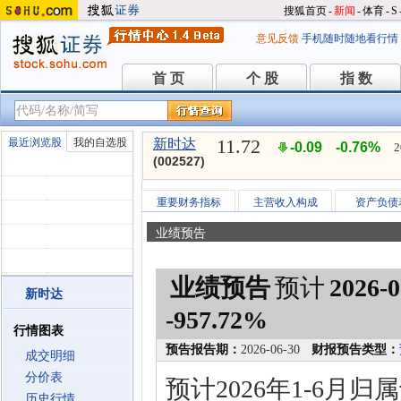
搜狐首页
-
新闻
-
体育
-
S
意见反馈
手机随时随地看行情
首 页
个 股
指 数
首 页
个 股
指 数
11.72
最近浏览股
我的自选股
新时达
-0.09
-0.76%
2
(002527)
重要财务指标
主营收入构成
资产负债
业绩预告
业绩预告
预计
2026-0
新时达
-957.72%
行情图表
预告报告期：
2026-06-30
财报预告类型：
成交明细
分价表
预计2026年1-6月
历史行情