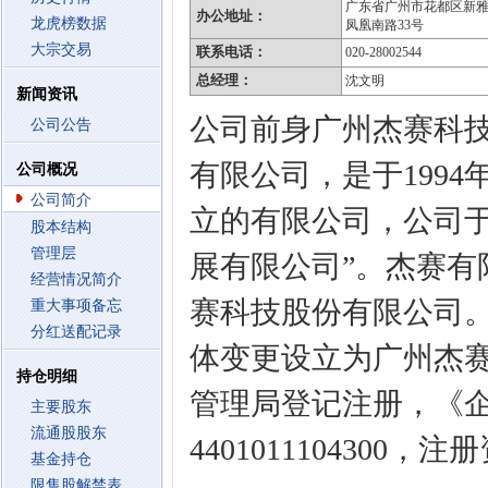
广东省广州市花都区新
办公地址：
龙虎榜数据
凤凰南路33号
大宗交易
联系电话：
020-28002544
总经理：
沈文明
新闻资讯
公司前身广州杰赛科
公司公告
有限公司，是于1994
公司概况
公司简介
立的有限公司，公司于1
股本结构
管理层
展有限公司”。杰赛有限
经营情况简介
赛科技股份有限公司。
重大事项备忘
分红送配记录
体变更设立为广州杰
持仓明细
管理局登记注册，《
主要股东
流通股股东
4401011104300
基金持仓
限售股解禁表