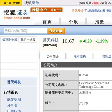
搜狐首页
-
新闻
-
体育
-
S
意见反馈
手机随时随地看行情
首 页
个 股
指 数
首 页
个 股
指 数
16.67
最近浏览股
我的自选股
普天科技
-0.20
-1.19%
(002544)
公司简介
股本结构
管理层
公司简介
证券代码：
002544
普天科技
Cetc Potevio Science and
公司英文名称：
Technology Co., Ltd.
行情图表
证券简称更名历史：
杰赛科技
成交明细
城市：
广州市
分价表
历史行情