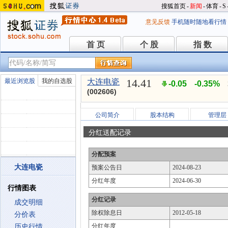
搜狐首页
-
新闻
-
体育
-
S
意见反馈
手机随时随地看行情
首 页
个 股
指 数
首 页
个 股
指 数
14.41
最近浏览股
我的自选股
大连电瓷
-0.05
-0.35%
(002606)
公司简介
股本结构
管理层
分红送配记录
分配预案
大连电瓷
预案公告日
2024-08-23
分红年度
2024-06-30
行情图表
分红记录
成交明细
除权除息日
2012-05-18
分价表
分红年度
历史行情