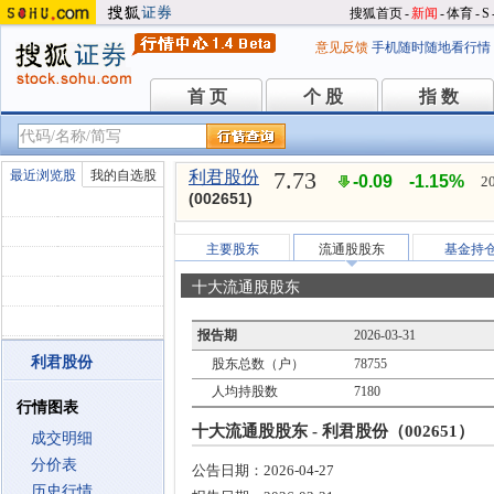
搜狐首页
-
新闻
-
体育
-
S
意见反馈
手机随时随地看行情
首 页
个 股
指 数
首 页
个 股
指 数
7.73
最近浏览股
我的自选股
利君股份
-0.09
-1.15%
2
(002651)
主要股东
流通股股东
基金持
十大流通股股东
报告期
2026-03-31
利君股份
股东总数（户）
78755
人均持股数
7180
行情图表
十大流通股股东 - 利君股份（002651）
成交明细
分价表
公告日期：
2026-04-27
历史行情