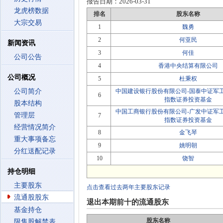
报告日期：
2026-03-31
龙虎榜数据
排名
股东名称
大宗交易
1
魏勇
2
何亚民
新闻资讯
3
何佳
公司公告
4
香港中央结算有限公司
公司概况
5
杜秉权
公司简介
中国建设银行股份有限公司-国泰中证军
6
指数证券投资基金
股本结构
中国工商银行股份有限公司-广发中证军
管理层
7
指数证券投资基金
经营情况简介
8
金飞琴
重大事项备忘
9
姚明朝
分红送配记录
10
饶智
持仓明细
主要股东
点击查看过去两年主要股东记录
流通股股东
退出本期前十的流通股东
基金持仓
股东名称
限售股解禁表