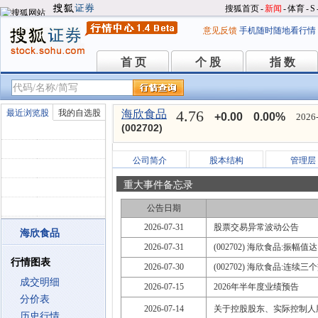
搜狐首页
-
新闻
-
体育
-
S
意见反馈
手机随时随地看行情
首 页
个 股
指 数
首 页
个 股
指 数
4.76
最近浏览股
我的自选股
海欣食品
+0.00
0.00%
2026-
(002702)
公司简介
股本结构
管理层
重大事件备忘录
公告日期
2026-07-31
股票交易异常波动公告
海欣食品
2026-07-31
(002702) 海欣食品:振幅值
行情图表
2026-07-30
(002702) 海欣食品:连
成交明细
2026-07-15
2026年半年度业绩预告
分价表
2026-07-14
关于控股股东、实际控制人
历史行情