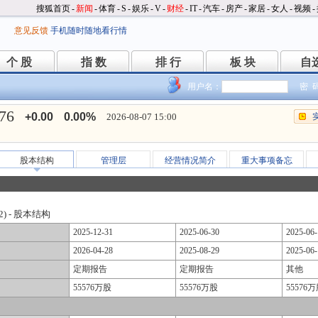
搜狐首页
-
新闻
-
体育
-
S
-
娱乐
-
V
-
财经
-
IT
-
汽车
-
房产
-
家居
-
女人
-
视频
-
意见反馈
手机随时随地看行情
个 股
指 数
排 行
板 块
自
个 股
指 数
排 行
板 块
自
用户名：
密 
.76
+0.00
0.00%
2026-08-07 15:00
股本结构
管理层
经营情况简介
重大事项备忘
2) - 股本结构
2025-12-31
2025-06-30
2025-06-
2026-04-28
2025-08-29
2025-06-
定期报告
定期报告
其他
55576万股
55576万股
55576