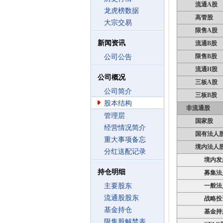
流通A股
龙虎榜数据
高管股
大宗交易
限售A股
新闻资讯
流通B股
限售B股
公司公告
流通H股
公司概况
三板A股
公司简介
三板B股
股本结构
非流通股
管理层
国家股
经营情况简介
国有法人
重大事项备忘
境内法人
分红送配记录
境内发
持仓明细
募集法
主要股东
一般法
流通股股东
战略投
基金持仓
基金持
限售股解禁表