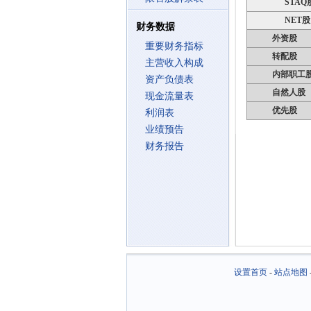
STAQ
NET股
财务数据
外资股
重要财务指标
转配股
主营收入构成
内部职工
资产负债表
自然人股
现金流量表
优先股
利润表
业绩预告
财务报告
设置首页
-
站点地图