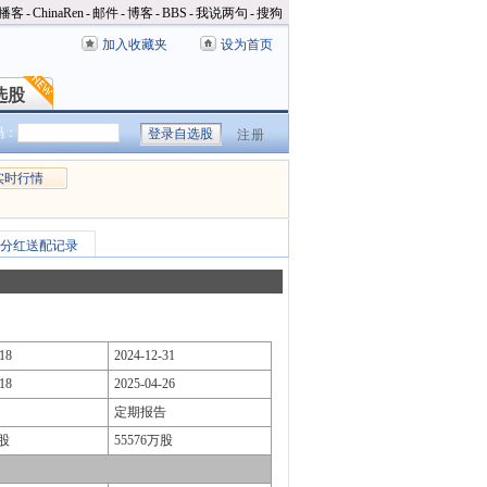
播客
-
ChinaRen
-
邮件
-
博客
-
BBS
-
我说两句
-
搜狗
加入收藏夹
设为首页
选股
选股
码：
注册
实时行情
分红送配记录
18
2024-12-31
18
2025-04-26
定期报告
万股
55576万股