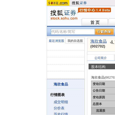
首 页
首 页
4
最近浏览股
我的自选股
海欣食品
(002702)
公司简介
股本结构
海欣食品(00270
变动日期
海欣食品
公告日期
行情图表
变动原因
成交明细
总股本
分价表
流通股
历史行情