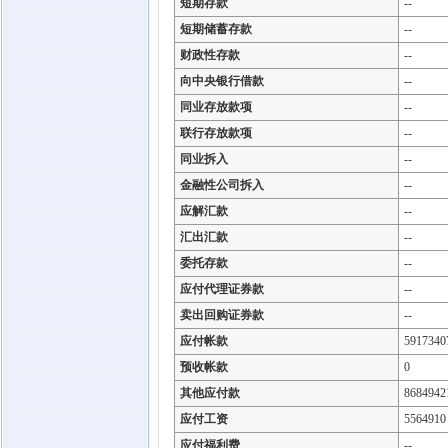
短期存款
--
短期储蓄存款
--
财政性存款
--
向中央银行借款
--
同业存放款项
--
联行存放款项
--
同业拆入
--
金融性公司拆入
--
应解汇款
--
汇出汇款
--
委托存款
--
应付代理证券款
--
卖出回购证券款
--
应付帐款
5917340
预收帐款
0
其他应付款
8684942
应付工资
5564910
应付福利费
--