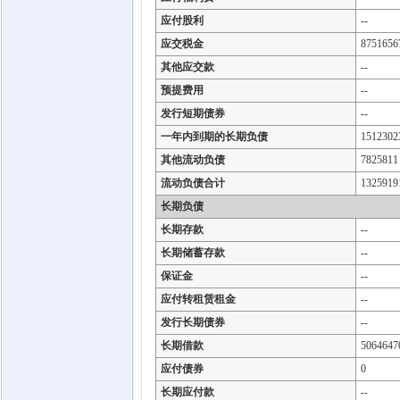
应付股利
--
应交税金
8751656
其他应交款
--
预提费用
--
发行短期债券
--
一年内到期的长期负债
1512302
其他流动负债
7825811
流动负债合计
1325919
长期负债
长期存款
--
长期储蓄存款
--
保证金
--
应付转租赁租金
--
发行长期债券
--
长期借款
5064647
应付债券
0
长期应付款
--