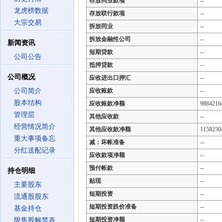
存放同业款项
--
龙虎榜数据
存放联行款项
--
大宗交易
拆放同业
--
拆放金融性公司
--
新闻资讯
短期贷款
--
公司公告
抵押贷款
--
公司概况
应收进出口押汇
--
公司简介
应收账款
--
股本结构
应收账款净额
9884216
管理层
其他应收款
--
经营情况简介
其他应收款净额
1158250
重大事项备忘
减：坏帐准备
--
分红送配记录
应收款项净额
--
预付帐款
--
持仓明细
贴现
--
主要股东
短期投资
--
流通股股东
短期投资跌价准备
--
基金持仓
短期投资净额
--
限售股解禁表