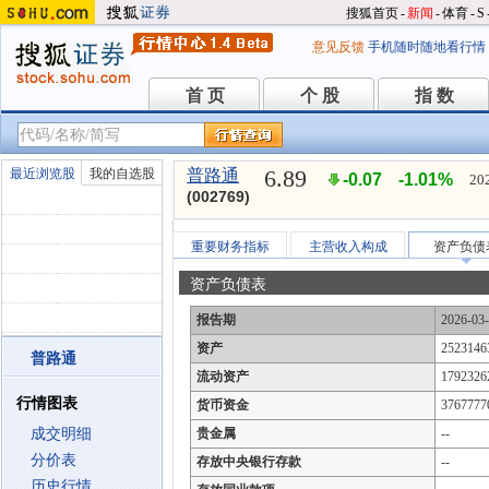
搜狐首页
-
新闻
-
体育
-
S
意见反馈
手机随时随地看行情
首 页
个 股
指 数
首 页
个 股
指 数
6.89
最近浏览股
我的自选股
普路通
-0.07
-1.01%
20
(002769)
重要财务指标
主营收入构成
资产负债
资产负债表
报告期
2026-03
资产
2523146
普路通
流动资产
1792326
行情图表
货币资金
3767777
成交明细
贵金属
--
分价表
存放中央银行存款
--
历史行情