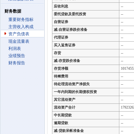
应收利息
--
财务数据
委托贷款及委托投资
--
重要财务指标
自营证券
--
主营收入构成
减:自营证券跌价准备
--
资产负债表
代理证券
--
现金流量表
买入返售证券
--
利润表
存货
--
业绩预告
减:存货跌价准备
--
财务报告
存货净额
1017455
待摊费用
--
待处理流动资产净损失
--
一年内到期的长期债权投资
--
其它流动资产
--
流动资产合计
1792326
中长期贷款
--
逾期贷款
--
减:贷款呆帐准备金
--