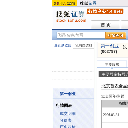
首 页
首 页
6
最近浏览股
我的自选股
第一创业
(002797)
主要股东
主要股东持股
北京首农食品
第一创业
过去两年持 第一创
报告
行情图表
成交明细
2026-03-31
分价表
历史行情