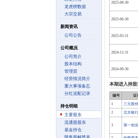
2025-09-30
龙虎榜数据
大宗交易
2025-06-30
新闻资讯
公司公告
2025-03-31
公司概况
2024-12-31
公司简介
股本结构
2024-09-30
管理层
经营情况简介
本期进入持股
重大事项备忘
分红送配记录
编号
证
1
三元股
持仓明细
2
北京银
主要股东
流通股股东
3
第一创
基金持仓
限售股解禁表
5
中粮资