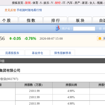
搜狐首页
-
新闻
-
体育
-
S
-
娱乐
-
V
-
财经
-
IT
-
汽车
-
房产
-
家居
-
女人
-
视频
-
意见反馈
手机随时随地看行情
个 股
指 数
排 行
板 块
自
个 股
指 数
排 行
板 块
自
用户名：
密 
.56
-0.05
-0.76%
2026-08-07 15:00
流通股股东
基金持仓
限售股解禁表
详细
集团有限公司
业(002797)
期
持股数（万股）
持股比例
持股
21011.99
4.99%
21011.99
4.99%
21011.99
4.99%