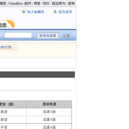
播客
-
ChinaRen
-
邮件
-
博客
-
BBS
-
我说两句
-
搜狗
加入收藏夹
设为首页
选股
选股
码：
注册
实时行情
变动（股）
股本性质
新进
流通A股
新进
流通A股
不变
流通A股