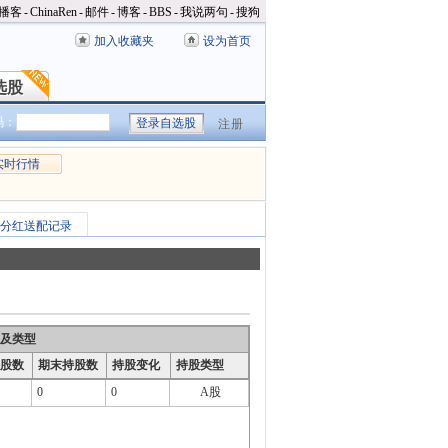
播客
-
ChinaRen
-
邮件
-
博客
-
BBS
-
我说两句
-
搜狗
加入收藏夹
设为首页
选股
选股
码：
注册
实时行情
分红送配记录
及类型
股数
期末持股数
持股变化
持股类型
0
0
A股