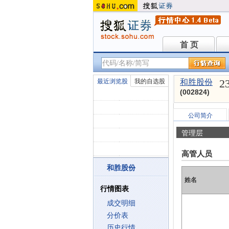
首 页
首 页
2
最近浏览股
我的自选股
和胜股份
(002824)
公司简介
管理层
高管人员
和胜股份
姓名
行情图表
成交明细
分价表
历史行情