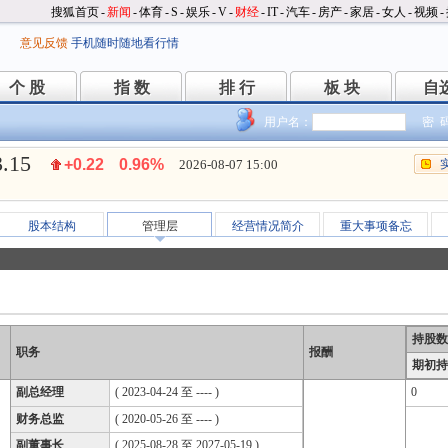
搜狐首页
-
新闻
-
体育
-
S
-
娱乐
-
V
-
财经
-
IT
-
汽车
-
房产
-
家居
-
女人
-
视频
-
意见反馈
手机随时随地看行情
个 股
指 数
排 行
板 块
自
个 股
指 数
排 行
板 块
自
用户名：
密 
3.15
+0.22
0.96%
2026-08-07 15:00
股本结构
管理层
经营情况简介
重大事项备忘
持股数
职务
报酬
期初持
副总经理
( 2023-04-24 至 ---- )
0
财务总监
( 2020-05-26 至 ---- )
副董事长
( 2025-08-28 至 2027-05-19 )