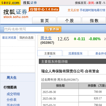
搜狐首页
-
新闻
-
体育
-
S
意见反馈
手机随时随地看行情
首 页
个 股
指 数
首 页
个 股
指 数
12.65
最近浏览股
我的自选股
周大生
-0.11
-0.86%
2
(002867)
主要股东
流通股股东
基金持
主要股东持股详细
瑞众人寿保险有限责任公司-自有资金
周大生
过去两年持 周大生(002867)
报告期
持股数（万股
行情图表
700.00
2025-09-30
成交明细
820.17
2025-06-30
分价表
790.04
历史行情
2025-03-31