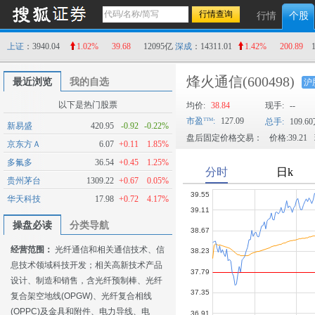
行情
个股
上证
：3940.04
1.02%
39.68
12095亿
深成
：14311.01
1.42%
200.89
烽火通信
(600498)
最近浏览
我的自选
沪
以下是热门股票
均价:
38.84
现手:
--
市盈
:
127.09
总手:
109.6
新易盛
420.95
-0.92
-0.22%
盘后固定价格交易：
价格:39.21
京东方Ａ
6.07
+0.11
1.85%
多氟多
36.54
+0.45
1.25%
贵州茅台
1309.22
+0.67
0.05%
华天科技
17.98
+0.72
4.17%
操盘必读
分类导航
经营范围：
光纤通信和相关通信技术、信
息技术领域科技开发；相关高新技术产品
设计、制造和销售，含光纤预制棒、光纤
复合架空地线(OPGW)、光纤复合相线
(OPPC)及金具和附件、电力导线、电