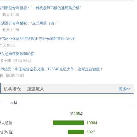
用新型专利授权：“一种机盘PCB板的通用防护板”
星
昨天 19:56
外观设计专利授权：“立式网关（四）”
星
昨天 19:26
通信商业化落地得到验证 光纤光缆配置时点已至
昨天 03:39
头总市值突破5000亿
好者小陆
08-05 09:05
.59亿元！中国电信空芯光缆、G.654E光缆大单，这家企业独揽！
缆网
08-05 02:03
机构增仓
加速流入
更多>>
日
三日
第
105
名
烽火通信
-10004
信(均值)
-5027