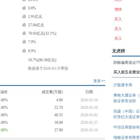
0.8%
增持
2.91亿元
买入
27.84亿元
买入
79.93亿元(32.1%)
买入
7.9%
龙虎榜
9.9%
10.7%(90.30亿元)
跌幅偏离值达7
数据基于2026-03-31季报
买入前五名营业
更多>>
沪股通专用
均溢价
成交量(万股)
日期
摩根大通证券（
0.00%
4.80
2026-03-10
路证券营业部
0.00%
22.70
2026-03-10
高盛（中国）证
0.00%
40.55
2026-03-02
区世纪大道证券
0.00%
18.00
2026-02-27
中信证券股份有
8.80%
27.00
2026-02-10
瑞银证券有限责