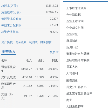
总股本(万股)
135816.75
上市以来涨跌幅
流通股本(万股)
127162.15
今年涨跌幅
每股资本公积金
7.2377
企业上市时间
每股未分配利润
4.1573
企业成立时间
净资产收益率
0.22%
企业背景
所属城市
资产负债
现金流量
利润表
财务报告
所属行业
主营收入
更多>>
董事长姓名与薪酬
总经理姓名与薪酬
名称
收入
占比
同比
员工人数
通信系统设
18654.77
74.86%
-16.40%
备
人均创利
光纤及线缆
4654.10
18.68%
-0.95%
融资历史
数据网络产
1419.62
5.70%
24.05%
历史分红募资比
品
最近三年累计分红率
其他（补
190.07
0.76%
-51.56%
充）
商誉
大股东质押率