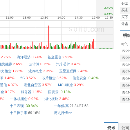
买③
买④
买⑤
外盘
明
时间
15:29
2.75%
海洋经济
0.74%
基金重仓
2.92%
15:29
融资融券
2.65%
云计算
0.15%
汽车芯片
3.47%
15:28
算力概念
1.88%
液冷概念
3.39%
卫星互联网
2.46%
15:27
革
1.46%
5G
3.52%
芯片概念
3.52%
信息安全
-0.40%
15:26
通信
4.07%
湖北自贸区
3.57%
MCU概念
3.29%
15:26
基金
0.17%
服务器
1.15%
国资云
-0.13%
15:25
13%
一体机概念
0.92%
湖北板块
2.46%
15:25
十日表现
-30.84%
一年低/高
21.34/87.58
十日换手率
69.16%
历史行情>>
资讯
公司