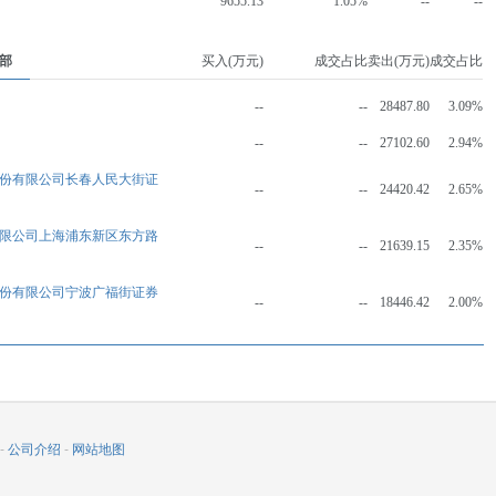
9655.13
1.05%
--
--
部
买入(万元)
成交占比
卖出(万元)
成交占比
--
--
28487.80
3.09%
--
--
27102.60
2.94%
份有限公司长春人民大街证
--
--
24420.42
2.65%
限公司上海浦东新区东方路
--
--
21639.15
2.35%
份有限公司宁波广福街证券
--
--
18446.42
2.00%
-
公司介绍
-
网站地图