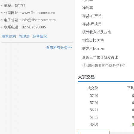
董秘：符宇航
净利率
公司网址：www.fiberhome.com
存货-在产品
电子信箱：info@fiberhome.com
存货-产成品
联系电话：027-87693885
境外收入以及占比
股本结构
管理层
经营情况
销售占比
查看所有分类>>
研发占比
最近三年累计研发占比
您还想看哪个财务指标?
大宗交易
成交价
平
57.20
57.20
56.71
51.55
40.00
-