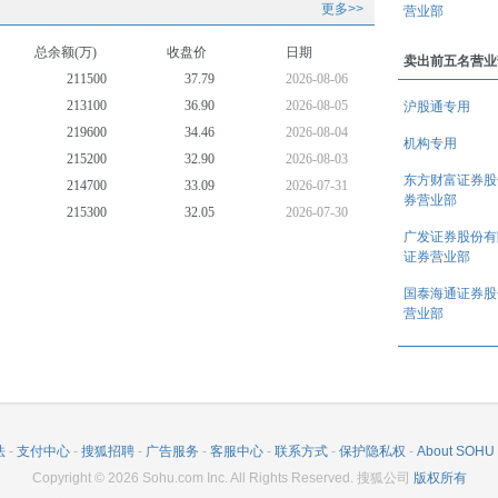
更多>>
营业部
总余额(万)
收盘价
日期
卖出前五名营业
211500
37.79
2026-08-06
213100
36.90
2026-08-05
沪股通专用
219600
34.46
2026-08-04
机构专用
215200
32.90
2026-08-03
东方财富证券股
214700
33.09
2026-07-31
(TTM)
券营业部
215300
32.05
2026-07-30
广发证券股份有
(TTM)
221700
34.56
2026-07-29
证券营业部
230100
35.23
2026-07-28
(TTM)
234700
37.83
2026-07-27
国泰海通证券股
营业部
233400
36.36
2026-07-24
法
-
支付中心
-
搜狐招聘
-
广告服务
-
客服中心
-
联系方式
-
保护隐私权
-
About SOHU
(TTM)
Copyright
©
2026
Sohu.com Inc. All Rights Reserved. 搜狐公司
版权所有