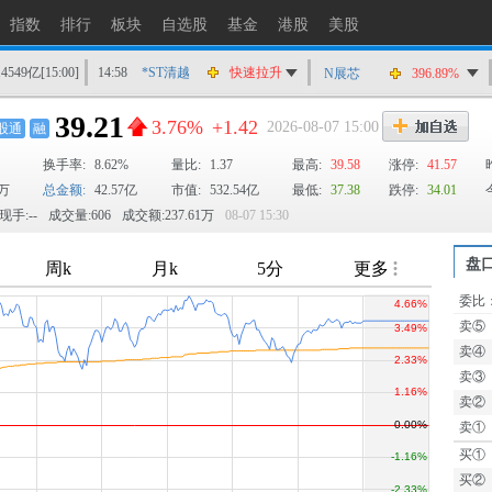
指数
排行
板块
自选股
基金
港股
美股
14549亿
[15:00]
14:58
*ST清越
快速拉升
N展芯
396.89%
14:56
上工Ｂ股
快速拉升
39.21
3.76%
+1.42
2026-08-07 15:00
股通
融
14:56
爱丽家居
快速拉升
换手率:
8.62%
14:56
金凯生科
量比:
1.37
涨停
最高:
39.58
涨停:
41.57
0万
总金额:
42.57亿
市值:
532.54亿
最低:
37.38
跌停:
34.01
14:56
南亚新材
猛烈打压
现手:--
成交量:606
成交额:237.61万
08-07 15:30
14:55
成都先导
跌停
14:55
盛达资源
涨停
盘
14:55
盛达资源
快速拉升
委比
TTM
14:54
永安药业
快速拉升
卖⑤
14:53
中农立华
快速拉升
卖④
卖③
卖②
卖①
买①
买②