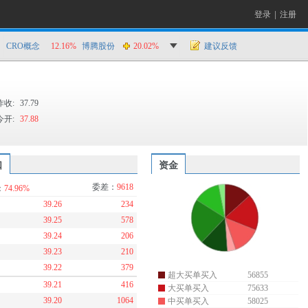
登录
|
注册
CRO概念
12.16%
博腾股份
20.02%
建议反馈
昨收:
37.79
今开:
37.88
口
资金
委差：
9618
：
74.96%
39.26
234
39.25
578
39.24
206
39.23
210
39.22
379
超大买单买入
56855
39.21
416
大买单买入
75633
39.20
1064
中买单买入
58025