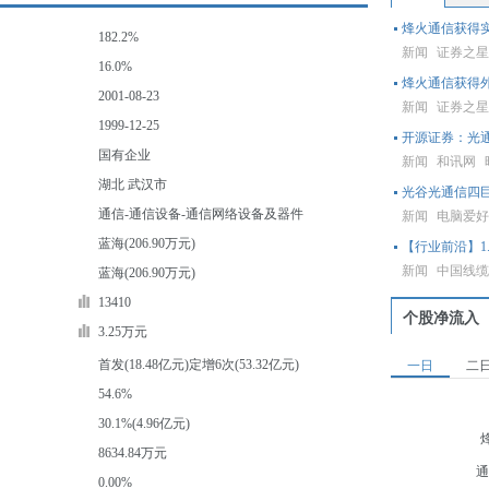
烽火通信获得实
182.2%
新闻
证券之
16.0%
烽火通信获得
2001-08-23
新闻
证券之
1999-12-25
开源证券：光
国有企业
新闻
和讯网
湖北 武汉市
光谷光通信四巨
通信-通信设备-通信网络设备及器件
新闻
电脑爱
蓝海(206.90万元)
【行业前沿】1
新闻
中国线
蓝海(206.90万元)
13410
个股净流入
3.25万元
首发(18.48亿元)定增6次(53.32亿元)
一日
二
54.6%
30.1%(4.96亿元)
8634.84万元
通
0.00%