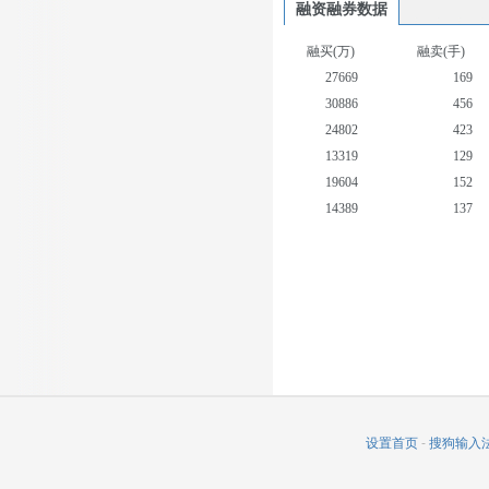
融资融券数据
融买(万)
融卖(手)
27669
169
30886
456
24802
423
13319
129
19604
152
14389
137
14028
197
13517
718
19881
170
13214
226
设置首页
-
搜狗输入