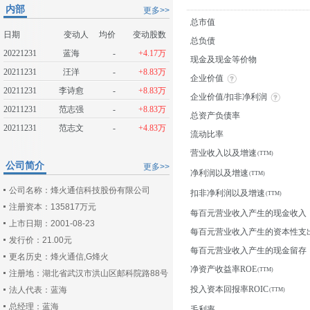
内部
更多>>
总市值
日期
变动人
均价
变动股数
总负债
20221231
蓝海
-
+4.17万
现金及现金等价物
20211231
汪洋
-
+8.83万
企业价值
20211231
李诗愈
-
+8.83万
企业价值/扣非净利润
20211231
范志强
-
+8.83万
总资产负债率
20211231
范志文
-
+4.83万
流动比率
营业收入以及增速
公司简介
更多>>
净利润以及增速
公司名称：烽火通信科技股份有限公司
扣非净利润以及增速
注册资本：135817万元
每百元营业收入产生的现金收入
上市日期：2001-08-23
每百元营业收入产生的资本性支
发行价：21.00元
每百元营业收入产生的现金留存
更名历史：烽火通信,G烽火
净资产收益率ROE
注册地：湖北省武汉市洪山区邮科院路88号
投入资本回报率ROIC
法人代表：蓝海
总经理：蓝海
毛利率