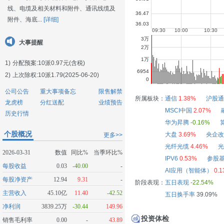
线、电缆及相关材料和附件、通讯线缆及
附件、海底...
[详细]
大事提醒
1)
分配预案:10派0.97元(含税)
2)
上次除权:10派1.79(2025-06-20)
公司公告
重大事项备忘
限售解禁
所属板块：
通信
1.38%
沪股通
龙虎榜
分红送配
业绩预告
MSCI中国
2.07%
历史行情
华为昇腾
-0.16%
个股概况
大盘
3.69%
央企改
更多>>
光纤光缆
4.46%
光
2026-03-31
数值
同比%
当季环比%
IPV6
0.53%
参股
每股收益
0.03
-40.00
-
AI应用（智能体）
0.
每股净资产
12.94
9.31
-
阶段表现：
五日表现
-22.54%
主营收入
45.10亿
11.40
-42.52
五日换手率
39.09%
净利润
3839.25万
-30.44
149.96
投资体检
销售毛利率
0.00
-
43.89