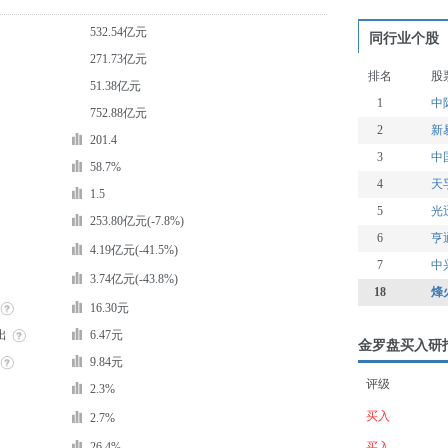
532.54亿元
同行业个股
271.73亿元
排名
股
51.38亿元
1
中
752.88亿元
2
新
201.4
3
中
58.7%
4
天
1.5
5
光
253.80亿元(-7.8%)
6
亨
4.19亿元(-41.5%)
7
中
3.74亿元(-43.8%)
18
烽
16.30元
出
6.47元
金罗盘买入研
9.84元
评级
2.3%
买入
2.7%
26.4%
买入