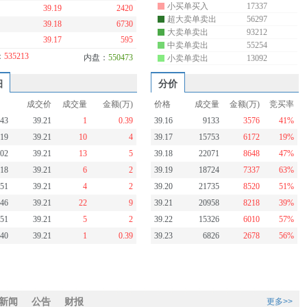
小买单买入
17337
39.19
2420
超大卖单卖出
56297
39.18
6730
大卖单卖出
93212
39.17
595
中卖单卖出
55254
：
535213
内盘：
550473
小卖单卖出
13092
细
分价
成交价
成交量
金额(万)
价格
成交量
金额(万)
竞买率
:43
39.21
1
0.39
39.16
9133
3576
41%
:19
39.21
10
4
39.17
15753
6172
19%
:02
39.21
13
5
39.18
22071
8648
47%
:18
39.21
6
2
39.19
18724
7337
63%
:51
39.21
4
2
39.20
21735
8520
51%
:46
39.21
22
9
39.21
20958
8218
39%
:51
39.21
5
2
39.22
15326
6010
57%
:40
39.21
1
0.39
39.23
6826
2678
56%
新闻
公告
财报
更多>>