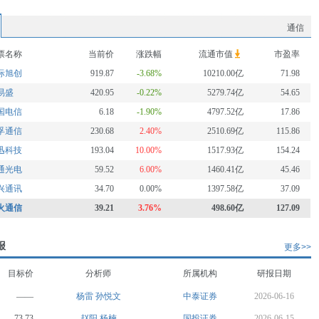
通信
票名称
当前价
涨跌幅
流通市值
市盈率
际旭创
919.87
-3.68%
10210.00亿
71.98
易盛
420.95
-0.22%
5279.74亿
54.65
国电信
6.18
-1.90%
4797.52亿
17.86
孚通信
230.68
2.40%
2510.69亿
115.86
迅科技
193.04
10.00%
1517.93亿
154.24
通光电
59.52
6.00%
1460.41亿
45.46
兴通讯
34.70
0.00%
1397.58亿
37.09
火通信
39.21
3.76%
498.60亿
127.09
报
更多>>
目标价
分析师
所属机构
研报日期
——
杨雷
孙悦文
中泰证券
2026-06-16
73.73
赵阳
杨楠
国投证券
2026-06-15