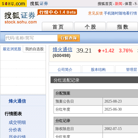
搜狐首页
-
新闻
-
体育
-
S
意见反馈
手机随时随地看行情
首 页
个 股
指 数
首 页
个 股
指 数
39.21
最近浏览股
我的自选股
烽火通信
+1.42
3.76%
(600498)
公司简介
股本结构
管理层
分红送配记录
分配预案
烽火通信
预案公告日
2025-08-23
分红年度
2025-06-30
行情图表
分红记录
成交明细
除权除息日
2002-07-15
分价表
分红年度
历史行情