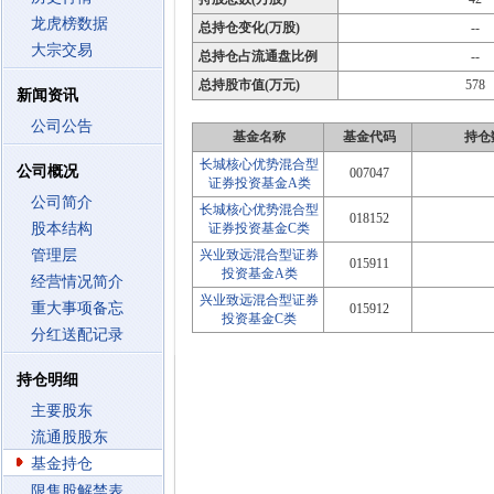
龙虎榜数据
总持仓变化(万股)
--
大宗交易
总持仓占流通盘比例
--
总持股市值(万元)
578
新闻资讯
公司公告
基金名称
基金代码
持仓
长城核心优势混合型
公司概况
007047
证券投资基金A类
公司简介
长城核心优势混合型
018152
股本结构
证券投资基金C类
管理层
兴业致远混合型证券
015911
投资基金A类
经营情况简介
兴业致远混合型证券
重大事项备忘
015912
投资基金C类
分红送配记录
持仓明细
主要股东
流通股股东
基金持仓
限售股解禁表