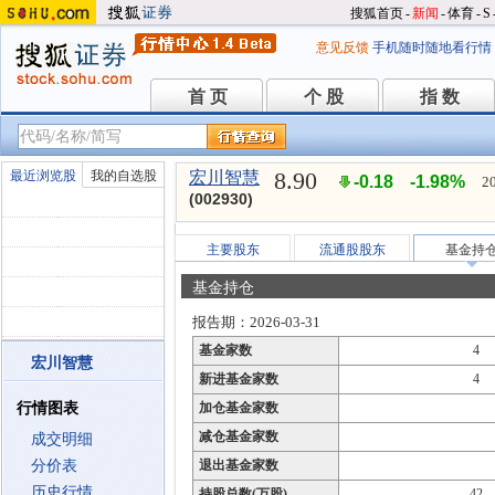
搜狐首页
-
新闻
-
体育
-
S
意见反馈
手机随时随地看行情
首 页
个 股
指 数
首 页
个 股
指 数
8.90
最近浏览股
我的自选股
宏川智慧
-0.18
-1.98%
2
(002930)
主要股东
流通股股东
基金持
基金持仓
报告期：2026-03-31
基金家数
4
宏川智慧
新进基金家数
4
行情图表
加仓基金家数
减仓基金家数
成交明细
分价表
退出基金家数
历史行情
持股总数(万股)
42