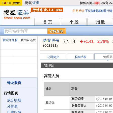
搜狐首页
-
新闻
-
体育
-
S
意见反馈
手机随时随地看行情
首 页
个 股
指 数
首 页
个 股
指 数
52.18
最近浏览股
我的自选股
锋龙股份
+1.41
2.78%
(002931)
公司简介
股本结构
管理层
管理层
高管人员
锋龙股份
姓名
职务
行情图表
副总经理
( 2016-04-06 
成交明细
夏焕强
财务负责人
( 2016-04-06 
分价表
历史行情
副总经理
( 2018-04-26 