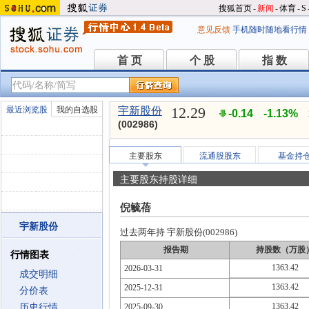
搜狐首页
-
新闻
-
体育
-
S
意见反馈
手机随时随地看行情
首 页
个 股
指 数
首 页
个 股
指 数
12.29
最近浏览股
我的自选股
宇新股份
-0.14
-1.13%
(002986)
主要股东
流通股股东
基金持
主要股东持股详细
倪毓蓓
宇新股份
过去两年持 宇新股份(002986)
报告期
持股数（万股
行情图表
1363.42
2026-03-31
成交明细
1363.42
2025-12-31
分价表
1363.42
历史行情
2025-09-30