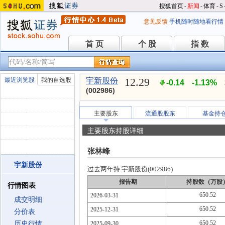
搜狐首页
-
新闻
-
体育
-
S
意见反馈
手机随时随地看行情
首 页
个 股
指 数
首 页
个 股
指 数
12.29
最近浏览股
我的自选股
宇新股份
-0.14
-1.13%
(002986)
主要股东
流通股股东
基金持
主要股东持股详细
张林峰
宇新股份
过去两年持 宇新股份(002986)
报告期
持股数（万股
行情图表
650.52
2026-03-31
成交明细
650.52
2025-12-31
分价表
650.52
历史行情
2025-09-30