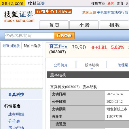
搜狐首页
-
新闻
-
体育
-
S
意见反馈
手机随时随地看行情
首 页
个 股
指 数
首 页
个 股
指 数
39.90
最近浏览股
我的自选股
直真科技
+1.91
5.03%
(003007)
公司简介
股本结构
管理层
股本结构
直真科技(003007) - 股本结构
变动日期
2026-05-14
直真科技
公告日期
2026-05-12
行情图表
变动原因
增发新股上市
成交明细
总股本
11957万股
分价表
流通股
历史行情