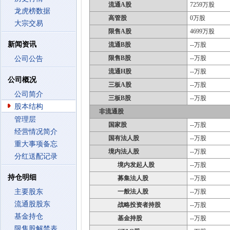
流通A股
7259万股
龙虎榜数据
高管股
0万股
大宗交易
限售A股
4699万股
新闻资讯
流通B股
--万股
限售B股
--万股
公司公告
流通H股
--万股
公司概况
三板A股
--万股
公司简介
三板B股
--万股
股本结构
非流通股
管理层
国家股
--万股
经营情况简介
国有法人股
--万股
重大事项备忘
境内法人股
--万股
分红送配记录
境内发起人股
--万股
持仓明细
募集法人股
--万股
主要股东
一般法人股
--万股
流通股股东
战略投资者持股
--万股
基金持仓
基金持股
--万股
限售股解禁表