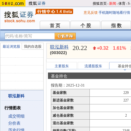
搜狐首页
-
新闻
-
体育
-
S
意见反馈
手机随时随地看行情
首 页
个 股
指 数
首 页
个 股
指 数
20.22
最近浏览股
我的自选股
联泓新科
+0.32
1.61%
(003022)
主要股东
流通股股东
基金持
基金持仓
报告期：2025-12-31
基金家数
229
联泓新科
新进基金家数
227
行情图表
加仓基金家数
减仓基金家数
2
成交明细
分价表
退出基金家数
历史行情
持股总数(万股)
2348