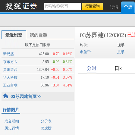
行情
个股
03苏园建
(120302)
已
最近浏览
我的自选
以下是热门股票
均价:
现手:
市盈
:
总手:
新易盛
425.00
+0.70
0.16%
京东方Ａ
5.95
-0.02
-0.34%
贵州茅台
1307.04
+0.59
0.05%
华天科技
17.10
+0.51
3.07%
工业富联
68.96
+3.04
4.61%
03苏园建首页>>
行情图片
成交明细
分价表
历史行情
龙虎榜