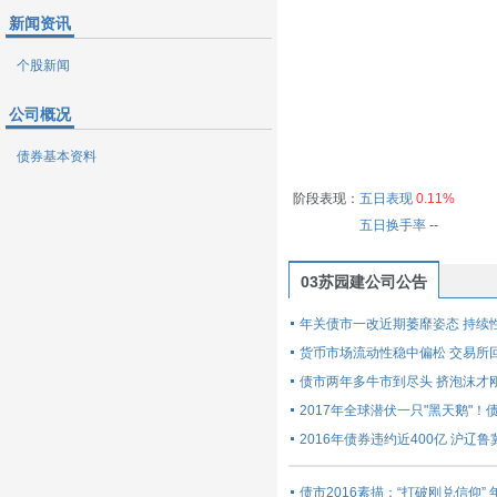
新闻资讯
个股新闻
公司概况
债券基本资料
阶段表现：
五日表现
0.11%
五日换手率
--
03苏园建公司公告
年关债市一改近期萎靡姿态 持续
货币市场流动性稳中偏松 交易所
债市两年多牛市到尽头 挤泡沫才
2017年全球潜伏一只"黑天鹅"
2016年债券违约近400亿 沪辽
债市2016素描：“打破刚兑信仰”