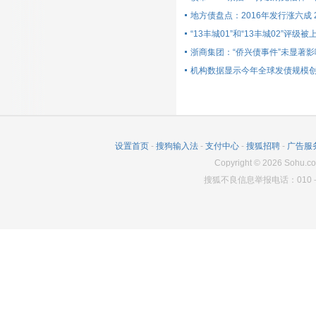
地方债盘点：2016年发行涨六成 
“13丰城01”和“13丰城02”评级被
浙商集团：“侨兴债事件”未显著
机构数据显示今年全球发债规模
设置首页
-
搜狗输入法
-
支付中心
-
搜狐招聘
-
广告服
Copyright
©
2026
Sohu.co
搜狐不良信息举报电话：010－6