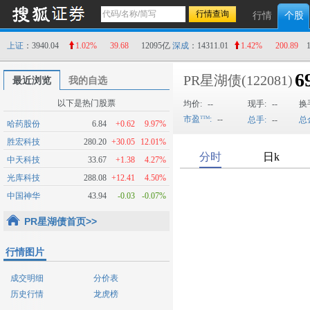
行情
个股
上证
：3940.04
1.02%
39.68
12095亿
深成
：14311.01
1.42%
200.89
6
PR星湖债
(122081)
最近浏览
我的自选
以下是热门股票
均价:
--
现手:
--
换
市盈
:
--
总手:
--
总
哈药股份
6.84
+0.62
9.97%
胜宏科技
280.20
+30.05
12.01%
中天科技
33.67
+1.38
4.27%
光库科技
288.08
+12.41
4.50%
中国神华
43.94
-0.03
-0.07%
PR星湖债首页>>
行情图片
成交明细
分价表
历史行情
龙虎榜