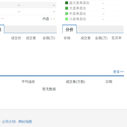
超大卖单卖出
--
--
--
大卖单卖出
--
--
--
中卖单卖出
--
：
--
内盘：
--
小卖单卖出
--
细
分价
成交价
成交量
金额(万)
价格
成交量
金额(万)
竞买率
更多>>
平均溢价
成交量(万股)
日期
暂无数据
-
公司介绍
-
网站地图