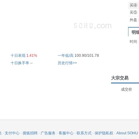
买④
买⑤
外盘
明
时间
十日表现
1.41%
一年低/高
100.90/101.78
十日换手率
--
历史行情>>
大宗交易
成交价
法
-
支付中心
-
搜狐招聘
-
广告服务
-
客服中心
-
联系方式
-
保护隐私权
-
About SOHU