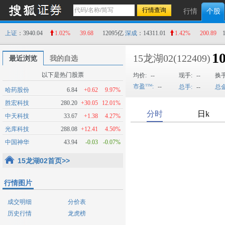
行情
个股
上证
：3940.04
1.02%
39.68
12095亿
深成
：14311.01
1.42%
200.89
10
15龙湖02
(122409)
最近浏览
我的自选
以下是热门股票
均价:
--
现手:
--
换
市盈
:
--
总手:
--
总金
哈药股份
6.84
+0.62
9.97%
胜宏科技
280.20
+30.05
12.01%
中天科技
33.67
+1.38
4.27%
光库科技
288.08
+12.41
4.50%
中国神华
43.94
-0.03
-0.07%
15龙湖02首页>>
行情图片
成交明细
分价表
历史行情
龙虎榜