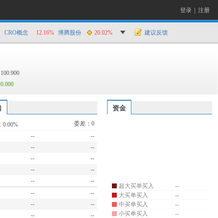
登录
|
注册
CRO概念
12.16%
博腾股份
20.02%
建议反馈
100.900
0.000
口
资金
委差：
0
：
0.00%
--
--
--
--
--
--
--
--
--
--
超大买单买入
--
--
--
大买单买入
--
--
--
中买单买入
--
小买单买入
--
--
--