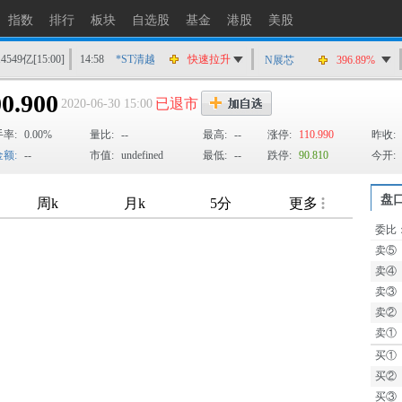
指数
排行
板块
自选股
基金
港股
美股
14549亿
[15:00]
14:58
*ST清越
快速拉升
N展芯
396.89%
14:56
上工Ｂ股
快速拉升
0.900
已退市
2020-06-30 15:00
14:56
爱丽家居
快速拉升
手率:
0.00%
14:56
量比:
金凯生科
--
涨停
最高:
--
涨停:
110.990
昨收:
额:
--
市值:
undefined
最低:
--
跌停:
90.810
今开:
14:56
南亚新材
猛烈打压
14:55
成都先导
跌停
盘
14:55
盛达资源
涨停
委比
14:55
盛达资源
快速拉升
卖⑤
TTM
14:54
永安药业
快速拉升
卖④
14:53
中农立华
快速拉升
卖③
卖②
卖①
买①
买②
买③