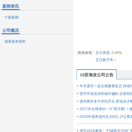
新闻资讯
个股新闻
公司概况
债券基本资料
阶段表现：
五日表现
-2.44%
五日换手率
--
10苏海发公司公告
年关债市一改近期萎靡姿态 持续
货币市场流动性稳中偏松 交易所
债市两年多牛市到尽头 挤泡沫才
2017年全球潜伏一只"黑天鹅"
2016年债券违约近400亿 沪辽
债市2016素描：“打破刚兑信仰”