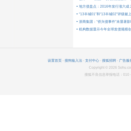
地方债盘点：2016年发行涨六成 
“13丰城01”和“13丰城02”评级被
浙商集团：“侨兴债事件”未显著
机构数据显示今年全球发债规模
设置首页
-
搜狗输入法
-
支付中心
-
搜狐招聘
-
广告服
Copyright
©
2026
Sohu.co
搜狐不良信息举报电话：010－6