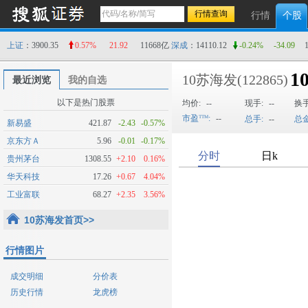
行情
个股
上证
：3900.35
0.57%
21.92
11668亿
深成
：14110.12
-0.24%
-34.09
10
10苏海发
(122865)
最近浏览
我的自选
以下是热门股票
均价:
--
现手:
--
换
市盈
:
--
总手:
--
总金
新易盛
421.87
-2.43
-0.57%
京东方Ａ
5.96
-0.01
-0.17%
贵州茅台
1308.55
+2.10
0.16%
华天科技
17.26
+0.67
4.04%
工业富联
68.27
+2.35
3.56%
10苏海发首页>>
行情图片
成交明细
分价表
历史行情
龙虎榜