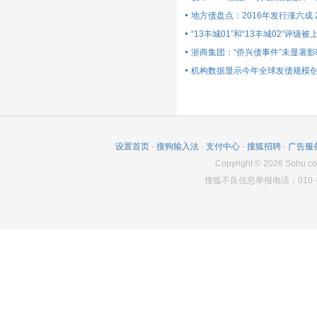
地方债盘点：2016年发行涨六成 
“13丰城01”和“13丰城02”评级被
浙商集团：“侨兴债事件”未显著
机构数据显示今年全球发债规模
设置首页
-
搜狗输入法
-
支付中心
-
搜狐招聘
-
广告服
Copyright
©
2026
Sohu.co
搜狐不良信息举报电话：010－6