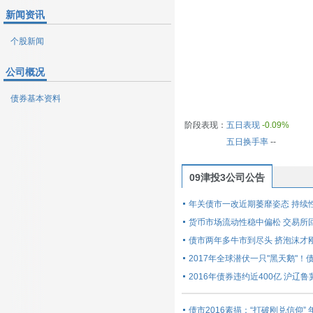
新闻资讯
个股新闻
公司概况
债券基本资料
阶段表现：
五日表现
-0.09%
五日换手率
--
09津投3公司公告
年关债市一改近期萎靡姿态 持续
货币市场流动性稳中偏松 交易所
债市两年多牛市到尽头 挤泡沫才
2017年全球潜伏一只"黑天鹅"
2016年债券违约近400亿 沪辽
债市2016素描：“打破刚兑信仰”