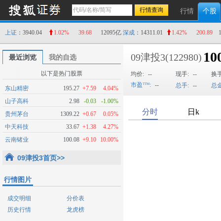
行情
个股
上证
：3940.04
1.02%
39.68
12095亿
深成
：14311.01
1.42%
200.89
10
09津投3
(122980)
最近浏览
我的自选
以下是热门股票
均价:
--
现手:
--
换
市盈
:
--
总手:
--
总金
东山精密
195.27
+7.59
4.04%
山子高科
2.98
-0.03
-1.00%
贵州茅台
1309.22
+0.67
0.05%
中天科技
33.67
+1.38
4.27%
云南锗业
100.08
+9.10
10.00%
09津投3首页>>
行情图片
成交明细
分价表
历史行情
龙虎榜