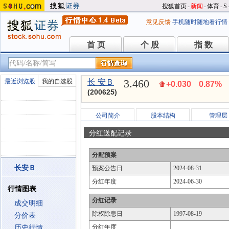
搜狐首页
-
新闻
-
体育
-
S
意见反馈
手机随时随地看行情
首 页
个 股
指 数
首 页
个 股
指 数
3.460
最近浏览股
我的自选股
长 安Ｂ
+0.030
0.87%
(200625)
公司简介
股本结构
管理层
分红送配记录
分配预案
长安Ｂ
预案公告日
2024-08-31
分红年度
2024-06-30
行情图表
分红记录
成交明细
除权除息日
1997-08-19
分价表
分红年度
历史行情