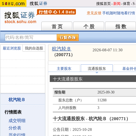
搜狐首页
-
新闻
-
体育
-
S
意见反馈
手机随时随地看行情
首 页
个 股
指 数
首 页
个 股
指 数
最近浏览股
我的自选股
杭汽轮Ｂ
2026-08-07 11:30
（200771）
主要股东
流通股股东
基金持
十大流通股股东
报告期
2025-09-30
杭汽轮Ｂ
股东总数（户）
11288
人均持股数
3
行情图表
十大流通股股东 - 杭汽轮Ｂ（200771）
成交明细
分价表
公告日期：
2025-10-28
历史行情