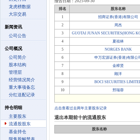
报告日期：
2025-09-30
龙虎榜数据
排名
股东名称
大宗交易
1
招商证券(香港)有限公司
2
周杰
新闻资讯
3
GUOTAI JUNAN SECURITIES(HONG K
公司公告
4
夏祖林
公司概况
5
NORGES BANK
公司简介
6
申万宏源证券(香港)有限公
股本结构
7
金樟贤
管理层
8
顾洋
经营情况简介
9
BOCI SECURITIES LIMITE
重大事项备忘
10
邢瑞蓉
分红送配记录
持仓明细
点击查看过去两年主要股东记录
主要股东
退出本期前十的流通股东
流通股股东
股东名称
基金持仓
限售股解禁表