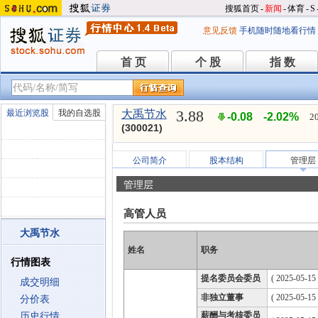
搜狐首页
-
新闻
-
体育
-
S
意见反馈
手机随时随地看行情
首 页
个 股
指 数
首 页
个 股
指 数
3.88
最近浏览股
我的自选股
大禹节水
-0.08
-2.02%
2
(300021)
公司简介
股本结构
管理层
管理层
高管人员
大禹节水
姓名
职务
行情图表
提名委员会委员
( 2025-05-15
成交明细
非独立董事
( 2025-05-15
分价表
薪酬与考核委员
历史行情