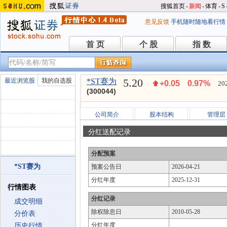
搜狐首页
-
新闻
-
体育
-
S
意见反馈
手机随时随地看行情
首 页
个 股
指 数
首 页
个 股
指 数
5.20
最近浏览股
我的自选股
*ST赛为
+0.05
0.97%
20
(300044)
公司简介
股本结构
管理层
分红送配记录
分配预案
*ST赛为
预案公告日
2026-04-21
分红年度
2025-12-31
行情图表
分红记录
成交明细
除权除息日
2010-05-28
分价表
分红年度
历史行情