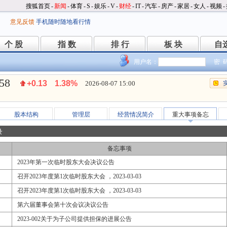
搜狐首页
-
新闻
-
体育
-
S
-
娱乐
-
V
-
财经
-
IT
-
汽车
-
房产
-
家居
-
女人
-
视频
-
意见反馈
手机随时随地看行情
个 股
指 数
排 行
板 块
自
个 股
指 数
排 行
板 块
自
用户名：
密 
.58
+0.13
1.38%
2026-08-07 15:00
股本结构
管理层
经营情况简介
重大事项备忘
录
备忘事项
2023年第一次临时股东大会决议公告
召开2023年度第1次临时股东大会 ，2023-03-03
召开2023年度第1次临时股东大会 ，2023-03-03
第六届董事会第十次会议决议公告
2023-002关于为子公司提供担保的进展公告