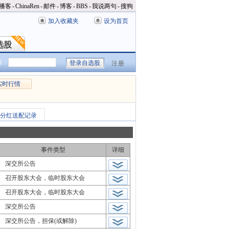
播客
-
ChinaRen
-
邮件
-
博客
-
BBS
-
我说两句
-
搜狗
加入收藏夹
设为首页
选股
选股
码：
注册
实时行情
分红送配记录
事件类型
详细
深交所公告
召开股东大会，临时股东大会
召开股东大会，临时股东大会
深交所公告
深交所公告，担保(或解除)