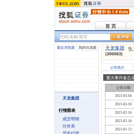
首 页
首 页
9
最近浏览股
我的自选股
天龙集团
(300063)
公司简介
重大事件备忘
公告日期
2023-03-04
天龙集团
2023-02-16
行情图表
2023-02-16
成交明细
2023-02-16
分价表
2023-01-13
历史行情