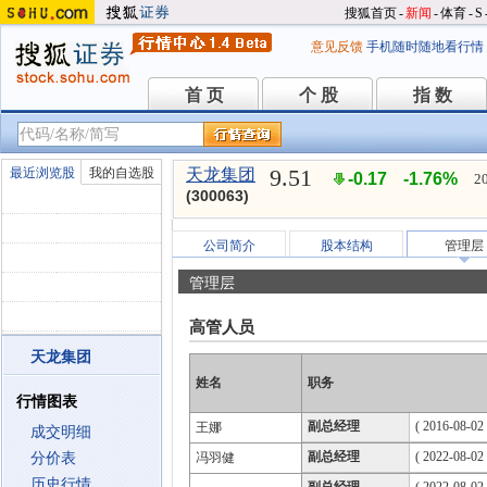
搜狐首页
-
新闻
-
体育
-
S
意见反馈
手机随时随地看行情
首 页
个 股
指 数
首 页
个 股
指 数
9.51
最近浏览股
我的自选股
天龙集团
-0.17
-1.76%
2
(300063)
公司简介
股本结构
管理层
管理层
高管人员
天龙集团
姓名
职务
行情图表
副总经理
( 2016-08-02 
王娜
成交明细
副总经理
( 2022-08-02 
分价表
冯羽健
历史行情