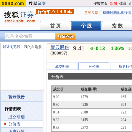
搜狐首页
-
新闻
-
体育
-
S
意见反馈
手机随时随地看行情
首 页
个 股
指 数
首 页
个 股
指 数
9.41
最近浏览股
我的自选股
智云股份
-0.13
-1.36%
2
(300097)
成交明细
分价表
历史行
分价表
成交价
成交量(手)
成交金
智云股份
9.29
1779
165
9.30
4236
394
行情图表
9.31
2388
222
成交明细
9.32
3155
294
分价表
9.33
2373
221
历史行情