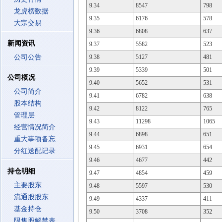
9.34
8547
798
龙虎榜数据
9.35
6176
578
大宗交易
9.36
6808
637
新闻资讯
9.37
5582
523
公司公告
9.38
5127
481
9.39
5339
501
公司概况
9.40
5652
531
公司简介
9.41
6782
638
股本结构
9.42
8122
765
管理层
9.43
11298
1065
经营情况简介
9.44
6898
651
重大事项备忘
9.45
6931
654
分红送配记录
9.46
4677
442
持仓明细
9.47
4854
459
主要股东
9.48
5597
530
流通股股东
9.49
4337
411
基金持仓
9.50
3708
352
限售股解禁表