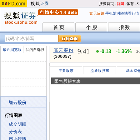
搜狐首页
-
新闻
-
体育
-
S
意见反馈
手机随时随地看行情
首 页
个 股
指 数
首 页
个 股
指 数
9.41
最近浏览股
我的自选股
智云股份
-0.13
-1.36%
2
(300097)
主要股东
流通股股东
基金持
限售股解禁表
智云股份
行情图表
成交明细
分价表
历史行情